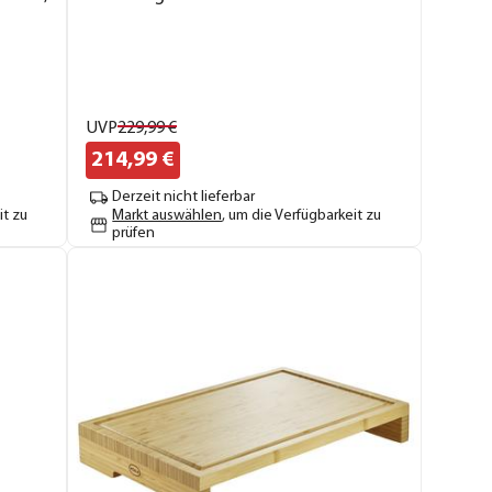
UVP
229,
99
€
214,
99
€
Derzeit nicht lieferbar
it zu
Markt auswählen
, um die Verfügbarkeit zu
prüfen