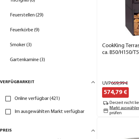
Tischgrills (6)
Feuerstellen (29)
Feuerkörbe (9)
Smoker (3)
CookKing Terra
ca. B50/H150/T
Gartenkamine (3)
VERFÜGBARKEIT
UVP
669,
99
€
574,
79
€
Online verfügbar (421)
Derzeit nicht li
Markt auswähle
Im ausgewählten Markt verfügbar
prüfen
PREIS