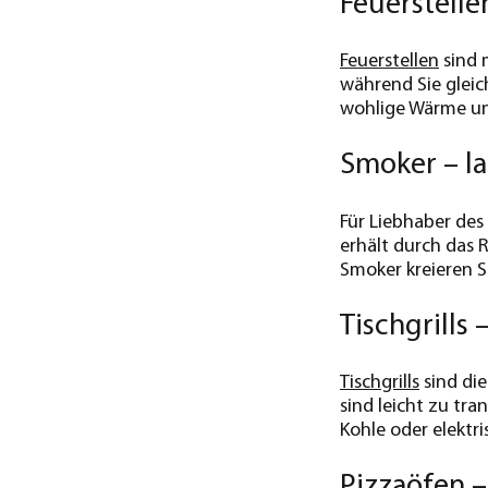
Feuerstell
Feuerstellen
sind m
während Sie gleic
wohlige Wärme un
Smoker – l
Für Liebhaber des
erhält durch das 
Smoker kreieren Si
Tischgrills
Tischgrills
sind die
sind leicht zu tr
Kohle oder elektri
Pizzaöfen –