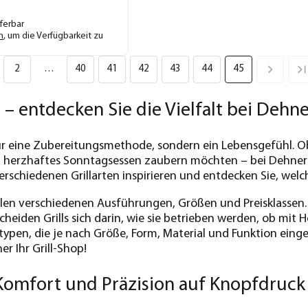
eferbar
n
, um die Verfügbarkeit zu
2
…
40
41
42
43
44
45
n – entdecken Sie die Vielfalt bei Dehn
 nur eine Zubereitungsmethode, sondern ein Lebensgefühl.
 herzhaftes Sonntagsessen zaubern möchten – bei Dehner fi
erschiedenen Grillarten inspirieren und entdecken Sie, welc
 vielen verschiedenen Ausführungen, Größen und Preisklassen
heiden Grills sich darin, wie sie betrieben werden, ob mit
ltypen, die je nach Größe, Form, Material und Funktion eing
er Ihr Grill-Shop!
 Komfort und Präzision auf Knopfdruck