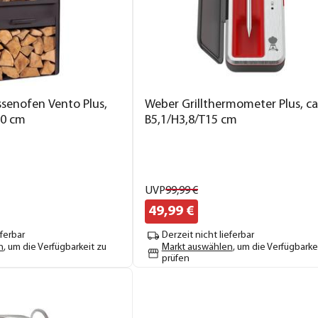
ssenofen Vento Plus,
Weber Grillthermometer Plus, ca
50 cm
B5,1/H3,8/T15 cm
UVP
99,
99
€
49,
99
€
eferbar
Derzeit nicht lieferbar
n
, um die Verfügbarkeit zu
Markt auswählen
, um die Verfügbarke
prüfen