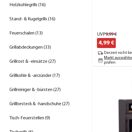
Holzkohlegrills (16)
Stand- & Kugelgrills (16)
Feuerschalen (13)
UVP
9,
99
€
4,
99
€
Grillabdeckungen (33)
Derzeit nicht li
Markt auswähle
Grillrost & -einsätze (27)
prüfen
Grillkohle & -anzünder (17)
Grillreiniger & -bürsten (27)
Grillbesteck & -handschuhe (27)
Tisch-Feuerstellen (9)