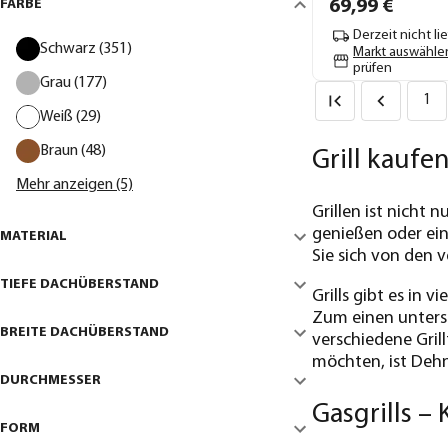
FARBE
69,
99
€
Derzeit nicht li
Schwarz (351)
Markt auswähle
prüfen
Grau (177)
1
Weiß (29)
Braun (48)
Grill kaufe
Mehr anzeigen (5)
Grillen ist nicht
genießen oder ein
MATERIAL
Sie sich von den v
TIEFE DACHÜBERSTAND
Grills gibt es in
Zum einen untersc
BREITE DACHÜBERSTAND
verschiedene Gril
möchten, ist Dehn
DURCHMESSER
Gasgrills –
FORM