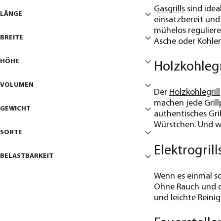
Gasgrills
sind idea
LÄNGE
einsatzbereit und
mühelos reguliere
BREITE
Asche oder Kohler
HÖHE
Holzkohlegr
VOLUMEN
Der
Holzkohlegrill
machen jede Grill
GEWICHT
authentisches Gri
Würstchen. Und we
SORTE
Elektrogril
BELASTBARKEIT
Wenn es einmal sc
Ohne Rauch und of
und leichte Reini