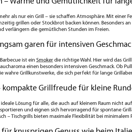
en – Wärme und Gemütlichkeit für lan
ehr als nur ein Grill – sie schaffen Atmosphäre. Mit einer F
hzeitig grillen oder Stockbrot backen können. Besonders an
d verlängern die gemütlichen Stunden im Freien.
angsam garen für intensiven Geschmac
 Barbecue ist ein
Smoker
die richtige Wahl. Hier wird das Gr
Raucharoma einen besonders intensiven Geschmack. Ob Pulle
e wahre Grillkunstwerke, die sich perfekt für lange Grillab
 – kompakte Grillfreude für kleine Run
 ideale Lösung für alle, die auch auf kleinem Raum nicht au
ansportieren und eignen sich hervorragend für spontane Gr
sch – Tischgrills bieten maximale Flexibilität bei minimalem 
 für knusprigen Genuss wie beim Itali