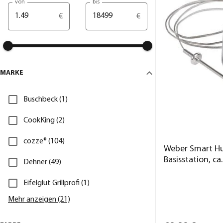
von
bis
€
€
MARKE
Buschbeck (1)
CookKing (2)
cozze® (104)
Weber Smart Hu
Basisstation, ca
Dehner (49)
Eifelglut Grillprofi (1)
Mehr anzeigen (21)