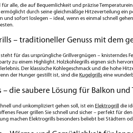
l für alle, die auf Bequemlichkeit und präzise Temperatureins
 ermöglicht durch seine gleichmäßige Hitzeverteilung ein pe
n und sofort loslegen – ideal, wenn es einmal schnell gehen
esten.
ills – traditioneller Genuss mit dem 
steht für das ursprüngliche Grillvergnügen – knisterndes
party zu einem Highlight. Holzkohlegrills eignen sich hervo
llerlebnis. Der klassische Kohlegeschmack und die hohe Hitz
nn der Hunger gestillt ist, sind die
Kugelgrills
eine wunderb
ls – die saubere Lösung für Balkon und 
hnell und unkompliziert gehen soll, ist ein
Elektrogrill
die id
fenes Feuer grillen Sie schnell und sicher – perfekt für de
gung machen Elektrogrills besonders beliebt bei Städtern od