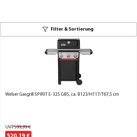
Filter & Sortierung
Weber Gasgrill SPIRIT E-325 GBS, ca. B123/H117/T67,5 cm
UVP
599,
99
€
520,
19
€