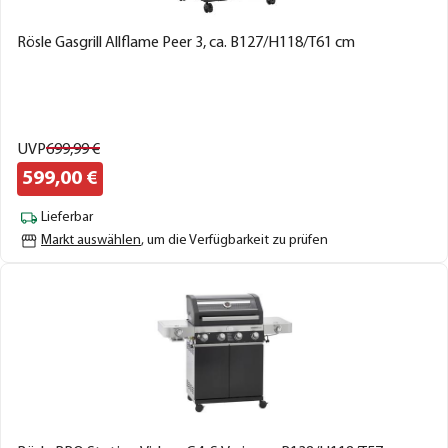
Rösle Gasgrill Allflame Peer 3, ca. B127/H118/T61 cm
UVP
699,
99
€
599,
00
€
Lieferbar
Markt auswählen
, um die Verfügbarkeit zu prüfen