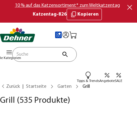
10 % auf das Katzensortiment* zum Weltkatzentag
Katzentag-826
Kopieren
lle Kategorien
Tipps & Trends
Angebote
SALE
Zurück
Startseite
Garten
Grill
Grill
(535 Produkte)