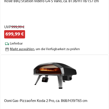
Rösle BBQ Station Videro G4-S Vario, ca. B138/H118/T57 cm
UVP
999,
99
€
699,
99
€
Lieferbar
Markt auswählen
, um die Verfügbarkeit zu prüfen
Ooni Gas-Pizzaofen Koda 2 Pro, ca. B68/H39/T65 cm