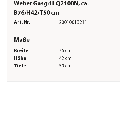
Weber Gasgrill Q2100N, ca.
B76/H42/T50 cm
Art. Nr.
20010013211
Maße
Breite
76 cm
Höhe
42 cm
Tiefe
50 cm
Gewicht
16 kg
Grillfläche
41 x 56 cm
Merkmale
Farbe
Schwarz
Materialien
Stahl|Gusseisen
Oberfläche
Pulver-
Beschichtung|porzellanemallier