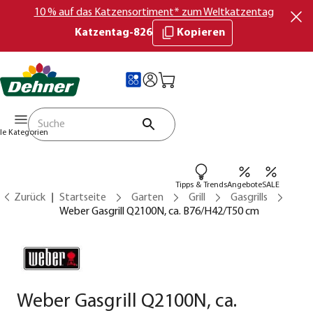
10 % auf das Katzensortiment* zum Weltkatzentag
Katzentag-826
Kopieren
lle Kategorien
Tipps & Trends
Angebote
SALE
Zurück
Startseite
Garten
Grill
Gasgrills
Weber Gasgrill Q2100N, ca. B76/H42/T50 cm
Weber Gasgrill Q2100N, ca.