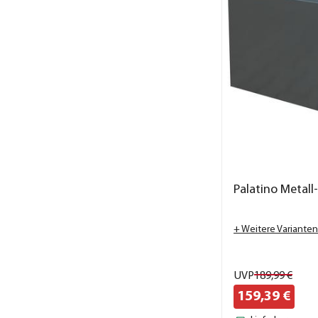
Palatino Metall
+ Weitere Varianten
UVP
189,
99
€
159,
39
€