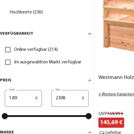
Hochbeete (236)
VERFÜGBARKEIT
Online verfügbar (214)
Im ausgewählten Markt verfügbar
Westmann Holz
PREIS
von
bis
+ Weitere Varianten
€
€
UVP
169,
99
€
145,
69
€
MARKE
Lieferbar