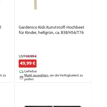
l
Gardenico Kids Kunststoff-Hochbeet
für Kinder, hellgrün, ca. B38/H56/T76
cm
UVP
69,
99
€
49,
99
€
Lieferbar
it zu
Markt auswählen
, um die Verfügbarkeit zu
prüfen