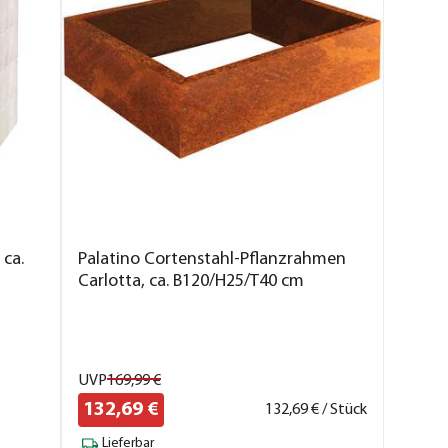
 ca.
Palatino Cortenstahl-Pflanzrahmen
Carlotta, ca. B120/H25/T40 cm
UVP
169,
99
€
132,
69
€
132,
69
€ / Stück
Lieferbar