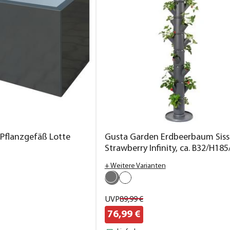
-Pflanzgefäß Lotte
Gusta Garden Erdbeerbaum Siss
Strawberry Infinity, ca. B32/H18
cm
+ Weitere Varianten
UVP
89,
99
€
76,
99
€