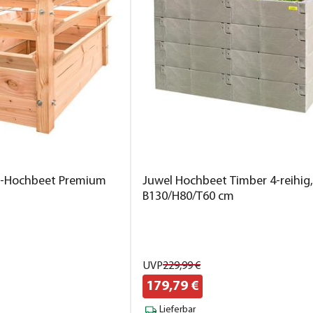
-Hochbeet Premium
Juwel Hochbeet Timber 4-reihig,
B130/H80/T60 cm
UVP
229,
99
€
179,
79
€
Lieferbar