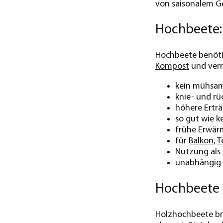
von saisonalem G
Hochbeete: 
Hochbeete benötig
Kompost
und verr
kein mühsa
knie- und r
höhere Ertr
so gut wie k
frühe Erwär
für
Balkon
,
T
Nutzung als
unabhängig 
Hochbeete a
Holzhochbeete bri