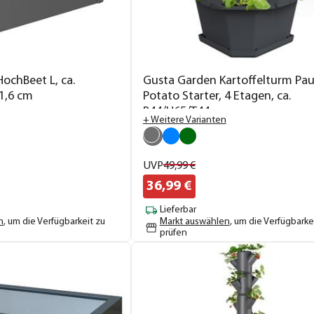
HochBeet L, ca.
Gusta Garden Kartoffelturm Pau
1,6 cm
Potato Starter, 4 Etagen, ca.
B44/H65/T44 cm
+ Weitere Varianten
UVP
49,
99
€
36,
99
€
Lieferbar
n
, um die Verfügbarkeit zu
Markt auswählen
, um die Verfügbarke
prüfen