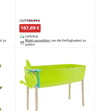
UVP
189,
99
€
167,
69
€
Lieferbar
it zu
Markt auswählen
, um die Verfügbarkeit zu
prüfen