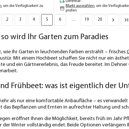
Lieferbar
n
, um die Verfügbarkeit zu
Markt auswählen
, um die Verfügbarke
prüfen
2
3
4
5
6
…
19
20
so wird Ihr Garten zum Paradies
or, wie Ihr Garten in leuchtenden Farben erstrahlt – frisches
austür. Mit einem Hochbeet schaffen Sie nicht nur ein ästhe
nte und ein Gärtnererlebnis, das Freude bereitet. Im Dehner 
enarbeit.
d Frühbeet: was ist eigentlich der Un
mehr als nur eine komfortable Anbaufläche – es verwandelt
 das Bepflanzen und Ernten in aufrechter Haltung und sch
egen eröffnet Ihnen die Möglichkeit, bereits früh im Jahr P
r der Winter vollständig endet. Beide Optionen verlängern 