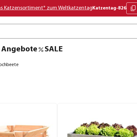
as Katzensortiment* zum Weltkatzentag
Katzentag-826
Angebote
SALE
ochbeete