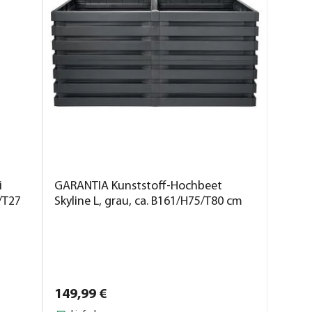
i
GARANTIA Kunststoff-Hochbeet
5/T27
Skyline L, grau, ca. B161/H75/T80 cm
149,
99
€