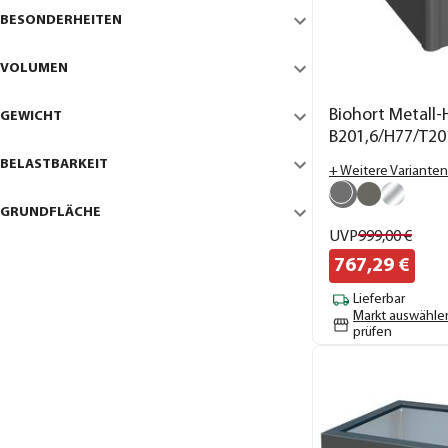
BESONDERHEITEN
VOLUMEN
Biohort Metall-
GEWICHT
B201,6/H77/T20
BELASTBARKEIT
+ Weitere Varianten
GRUNDFLÄCHE
UVP
999,
00
€
767,
29
€
Lieferbar
Markt auswähle
prüfen