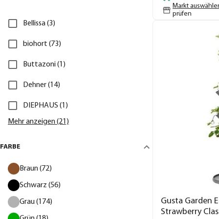
Markt auswähle
prüfen
Bellissa (3)
biohort (73)
Buttazoni (1)
Dehner (14)
DIEPHAUS (1)
Mehr anzeigen (21)
FARBE
Braun (72)
Schwarz (56)
Gusta Garden E
Grau (174)
Strawberry Clas
Grün (18)