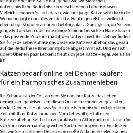
Ihr Kater oder Ihre Katze hat, genau wie wir Menschen,
unterschiedliche Bedürfnisse in verschiedenen Lebensphasen.
Vielleicht erinnern Sie sich daran, wie Ihre junge Katze wild durch die
Wohnung jagte und alles entdeckte. Heute genießt sie vielleicht
eher ruhige Stunden an ihrem Lieblingsplatz. Ganz gleich, ob Sie eine
junge Entdeckerin oder eine ruhige Seniorin bei sich zu Hause haben
– das passende Zubehör macht den Unterschied. Bei Dehner finden
Sie für jede Lebensphase das passende Katzenzubehör, das genau
auf die Bedürfnisse Ihrer Samtpfote abgestimmt ist. Und eins ist
sicher: Über ein paar Leckerlis freut sich jede Katze – egal, wie alt sie
ist!
Katzenbedarf online bei Dehner kaufen:
für ein harmonisches Zusammenleben
Ihr Zuhause ist der Ort, an dem Sie und Ihre Katze das Leben
gemeinsam genießen. Um diesen Ort noch schöner zu gestalten,
deckt Dehner alles ab, was Sie für eine harmonische und glückliche
Zeit mit Ihrer Katze brauchen. Vom liebevoll gestalteten
Katzenzubehör-Set bis hin zu praktischen Alltagshelfern – lassen Sie
sich von unserem umfangreichen Sortiment inspirieren. Entdecken
Sie, wie Sie mit kleinen Details eine große Wirkung erzielen können