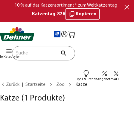
10 % auf das Katzensortiment* zum Weltkatzentag
Katzentag-826
Kopieren
lle Kategorien
Tipps & Trends
Angebote
SALE
Zurück
Startseite
Zoo
Katze
Katze
(1 Produkte)