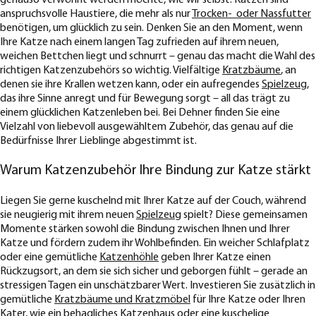
genauso verwöhnt werden möchte, wie wir selbst. Katzen sind
anspruchsvolle Haustiere, die mehr als nur
Trocken- oder Nassfutter
benötigen, um glücklich zu sein. Denken Sie an den Moment, wenn
Ihre Katze nach einem langen Tag zufrieden auf ihrem neuen,
weichen Bettchen liegt und schnurrt – genau das macht die Wahl des
richtigen Katzenzubehörs so wichtig. Vielfältige
Kratzbäume
, an
denen sie ihre Krallen wetzen kann, oder ein aufregendes
Spielzeug
,
das ihre Sinne anregt und für Bewegung sorgt – all das trägt zu
einem glücklichen Katzenleben bei. Bei Dehner finden Sie eine
Vielzahl von liebevoll ausgewähltem Zubehör, das genau auf die
Bedürfnisse Ihrer Lieblinge abgestimmt ist.
Warum Katzenzubehör Ihre Bindung zur Katze stärkt
Liegen Sie gerne kuschelnd mit Ihrer Katze auf der Couch, während
sie neugierig mit ihrem neuen
Spielzeug
spielt? Diese gemeinsamen
Momente stärken sowohl die Bindung zwischen Ihnen und Ihrer
Katze und fördern zudem ihr Wohlbefinden. Ein weicher Schlafplatz
oder eine gemütliche
Katzenhöhle
geben Ihrer Katze einen
Rückzugsort, an dem sie sich sicher und geborgen fühlt – gerade an
stressigen Tagen ein unschätzbarer Wert. Investieren Sie zusätzlich in
gemütliche
Kratzbäume und Kratzmöbel
für Ihre Katze oder Ihren
Kater, wie ein behagliches
Katzenhaus
oder eine kuschelige