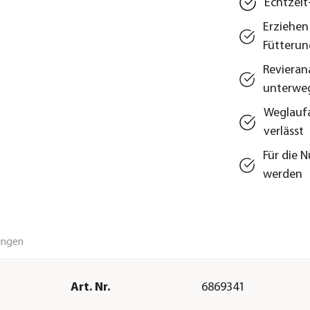
Echtzeit
Erziehen 
Fütterun
Revieran
unterweg
Weglaufa
verlässt
Für die 
werden
ungen
Art. Nr.
6869341