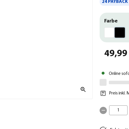
24 PAYBACK 
Farbe
49,99
Online sof
Preis inkl.
1