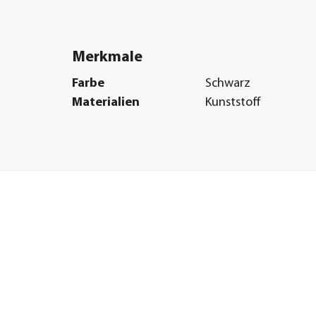
Merkmale
Farbe
Schwarz
Materialien
Kunststoff
Herstellerangaben
Land
FR
Firma
HAREAU SAS Capital 
090€
ze
E-Mail
family@weenect.co
Straße
rue de Sèvres
Hausnummer
101
Postleitzahl
75272 Cedex 6