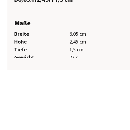
B6,05/H2,45/T1,5 cm
Maße
Breite
6,05 cm
Höhe
2,45 cm
Tiefe
1,5 cm
Gewicht
27 g
Sonstiges
Marke
Weenect
Tierart
Katzen
Lieferumfang
Schwarzer Tracker, weißes
Ladekabel, Silikonhülle Kat
schwarz, schwarzes
Katzenhalsband
&Gebrauchsanweisung