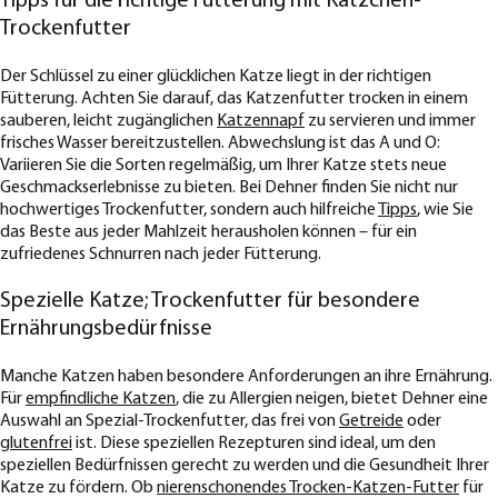
Tipps für die richtige Fütterung mit Kätzchen-
Trockenfutter
Der Schlüssel zu einer glücklichen Katze liegt in der richtigen
Fütterung. Achten Sie darauf, das Katzenfutter trocken in einem
sauberen, leicht zugänglichen
Katzennapf
zu servieren und immer
frisches Wasser bereitzustellen. Abwechslung ist das A und O:
Variieren Sie die Sorten regelmäßig, um Ihrer Katze stets neue
Geschmackserlebnisse zu bieten. Bei Dehner finden Sie nicht nur
hochwertiges Trockenfutter, sondern auch hilfreiche
Tipps
, wie Sie
das Beste aus jeder Mahlzeit herausholen können – für ein
zufriedenes Schnurren nach jeder Fütterung.
Spezielle Katze; Trockenfutter für besondere
Ernährungsbedürfnisse
Manche Katzen haben besondere Anforderungen an ihre Ernährung.
Für
empfindliche Katzen
, die zu Allergien neigen, bietet Dehner eine
Auswahl an Spezial-Trockenfutter, das frei von
Getreide
oder
glutenfrei
ist. Diese speziellen Rezepturen sind ideal, um den
speziellen Bedürfnissen gerecht zu werden und die Gesundheit Ihrer
Katze zu fördern. Ob
nierenschonendes Trocken-Katzen-Futter
für