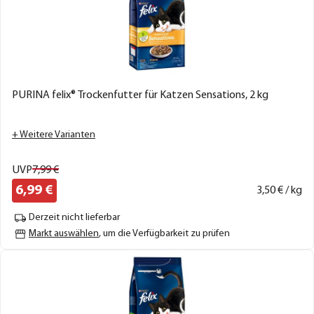
PURINA felix® Trockenfutter für Katzen Sensations, 2 kg
+ Weitere Varianten
UVP
7,
99
€
6,
99
€
3,
50
€ / kg
Derzeit nicht lieferbar
Markt auswählen
, um die Verfügbarkeit zu prüfen