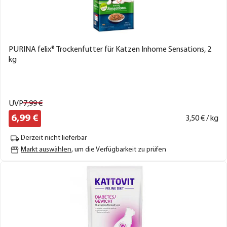
PURINA felix® Trockenfutter für Katzen Inhome Sensations, 2
kg
UVP
7,
99
€
6,
99
€
3,
50
€ / kg
Derzeit nicht lieferbar
Markt auswählen
, um die Verfügbarkeit zu prüfen