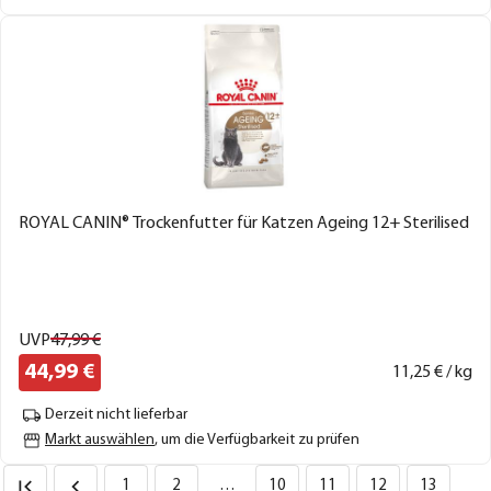
ROYAL CANIN® Trockenfutter für Katzen Ageing 12+ Sterilised
UVP
47,
99
€
44,
99
€
11,
25
€ / kg
Derzeit nicht lieferbar
Markt auswählen
, um die Verfügbarkeit zu prüfen
1
2
…
10
11
12
13