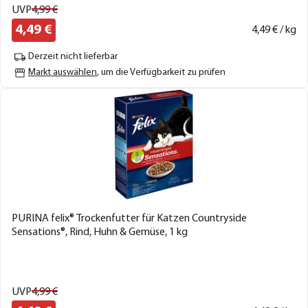
UVP
4,
99
€
4,
49
€
4,
49
€ / kg
Derzeit nicht lieferbar
Markt auswählen
, um die Verfügbarkeit zu prüfen
PURINA felix® Trockenfutter für Katzen Countryside
Sensations®, Rind, Huhn & Gemüse, 1 kg
UVP
4,
99
€