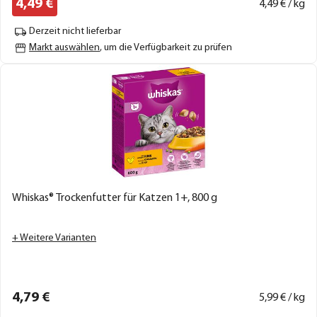
4,
49
€
4,
49
€ / kg
Derzeit nicht lieferbar
Markt auswählen
, um die Verfügbarkeit zu prüfen
Whiskas® Trockenfutter für Katzen 1+, 800 g
+ Weitere Varianten
4,
79
€
5,
99
€ / kg