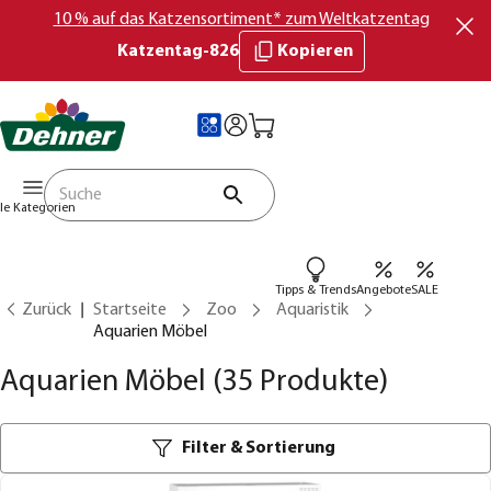
10 % auf das Katzensortiment* zum Weltkatzentag
Katzentag-826
Kopieren
lle Kategorien
Tipps & Trends
Angebote
SALE
Zurück
Startseite
Zoo
Aquaristik
Aquarien Möbel
Aquarien Möbel
(35 Produkte)
Filter & Sortierung