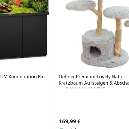
UM Kombination Rio
Dehner Premium Lovely Natur-
Kratzbaum Aufsteigen & Abscha
ca. B60/H100-110/T45 cm
169,
99
€