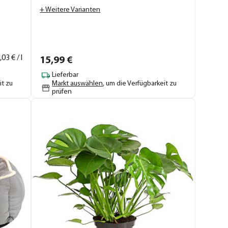
+ Weitere Varianten
,
03
€ / l
15,
99
€
Lieferbar
it zu
Markt auswählen
, um die Verfügbarkeit zu
prüfen