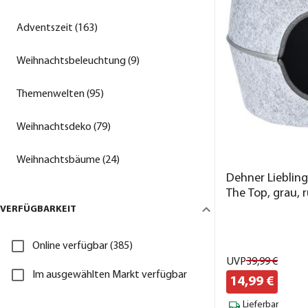
Adventszeit (163)
Weihnachtsbeleuchtung (9)
Themenwelten (95)
Weihnachtsdeko (79)
Weihnachtsbäume (24)
Dehner Lieblin
The Top, grau, 
cm
VERFÜGBARKEIT
Online verfügbar (385)
UVP
39,
99
€
Im ausgewählten Markt verfügbar
14,
99
€
Lieferbar