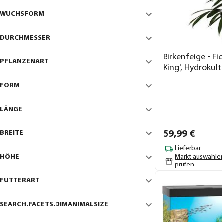
WUCHSFORM
DURCHMESSER
Birkenfeige - Fi
PFLANZENART
King', Hydrokult
FORM
LÄNGE
BREITE
59,
99
€
Lieferbar
HÖHE
Markt auswähle
prüfen
FUTTERART
SEARCH.FACETS.DIMANIMALSIZE