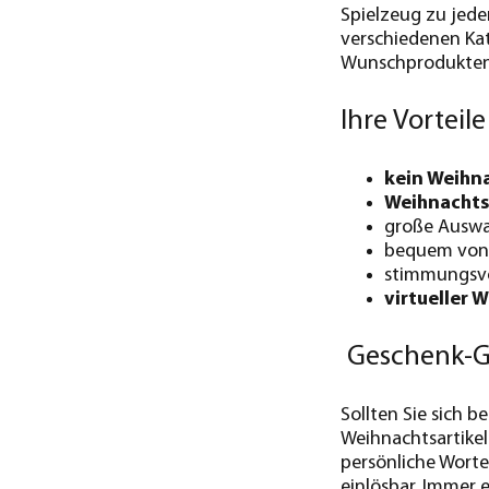
Spielzeug zu jede
verschiedenen Kat
Wunschprodukten ­
Ihre Vorteil
kein Weihn
Weihnacht
große Auswah
bequem von 
stimmungsv
virtueller 
Geschenk-G
Sollten Sie sich 
Weihnachtsartike
persönliche Worte 
einlösbar. Immer e