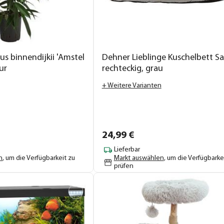
cus binnendijkii 'Amstel
Dehner Lieblinge Kuschelbett S
ur
rechteckig, grau
+ Weitere Varianten
24,
99
€
Lieferbar
n
, um die Verfügbarkeit zu
Markt auswählen
, um die Verfügbarke
prüfen