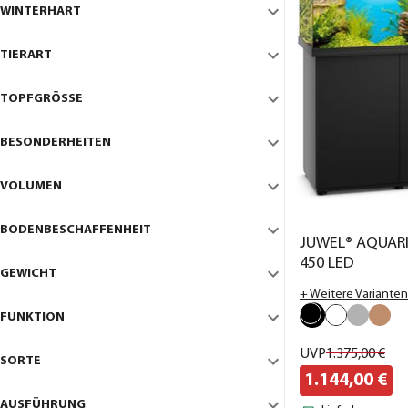
WINTERHART
TIERART
TOPFGRÖSSE
BESONDERHEITEN
VOLUMEN
BODENBESCHAFFENHEIT
JUWEL® AQUARI
450 LED
GEWICHT
+ Weitere Varianten
FUNKTION
UVP
1.375,
00
€
SORTE
1.144,
00
€
AUSFÜHRUNG