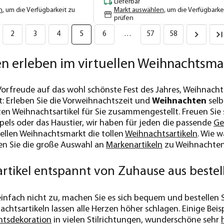
Lieferbar
n
, um die Verfügbarkeit zu
Markt auswählen
, um die Verfügbarke
prüfen
2
3
4
5
6
…
57
58
n erleben im virtuellen Weihnachtsma
Vorfreude auf das wohl schönste Fest des Jahres, Weihnachte
: Erleben Sie die Vorweihnachtszeit und
Weihnachten
selb
en Weihnachtsartikel für Sie zusammengestellt. Freuen Sie s
pels oder das Haustier, wir haben für jeden die passende
Ge
tuellen Weihnachtsmarkt die tollen
Weihnachtsartikeln
. Wie w
en Sie die große Auswahl an
Markenartikeln
zu Weihnachten u
rtikel entspannt von Zuhause aus bestel
 einfach nicht zu, machen Sie es sich bequem und bestellen
chtsartikeln lassen alle Herzen höher schlagen. Einige Be
htsdekoration
in vielen Stilrichtungen, wunderschöne sehr