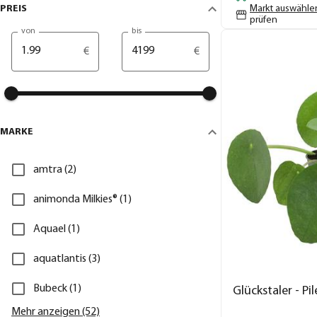
PREIS
Markt auswähle
prüfen
von
bis
€
€
MARKE
amtra (2)
animonda Milkies® (1)
Aquael (1)
aquatlantis (3)
Bubeck (1)
Glückstaler - P
Mehr anzeigen (52)