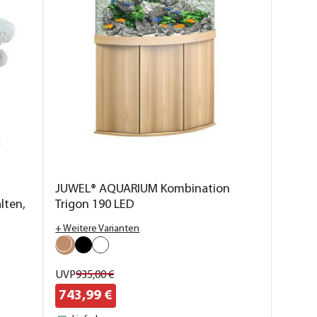
JUWEL® AQUARIUM Kombination
lten,
Trigon 190 LED
+ Weitere Varianten
UVP
935,
00
€
743,
99
€