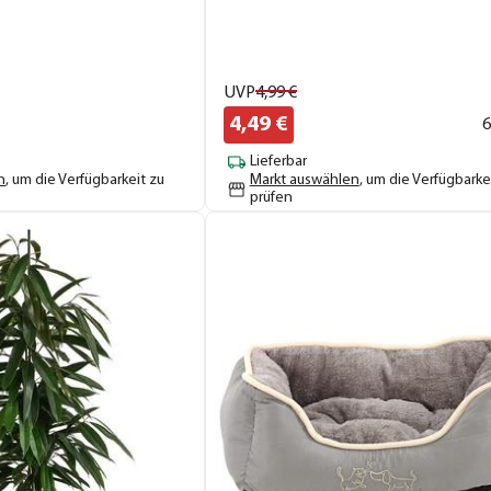
UVP
4,
99
€
4,
49
€
6
Lieferbar
n
, um die Verfügbarkeit zu
Markt auswählen
, um die Verfügbarke
prüfen