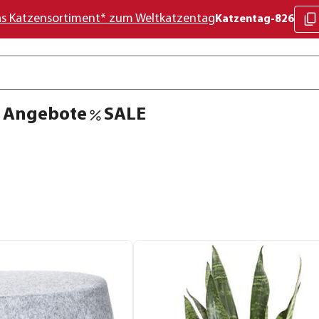
as Katzensortiment* zum Weltkatzentag
Katzentag-826
Angebote
SALE