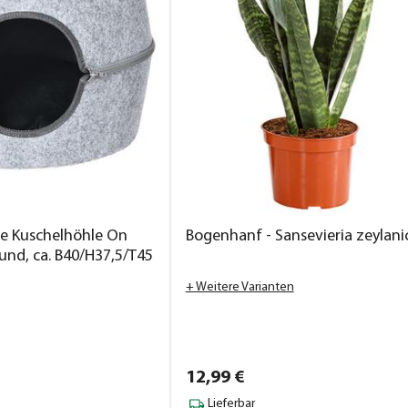
ge Kuschelhöhle On
Bogenhanf - Sansevieria zeylani
rund, ca. B40/H37,5/T45
+ Weitere Varianten
12,
99
€
Lieferbar