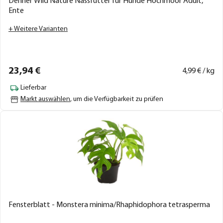
Dehner Wild Nature Nassfutter für Hunde Hochmoor Adult,
Ente
+ Weitere Varianten
23,
94
€
4,
99
€ / kg
Lieferbar
Markt auswählen
, um die Verfügbarkeit zu prüfen
Fensterblatt - Monstera minima/Rhaphidophora tetrasperma