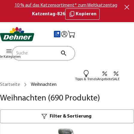
10 % auf das Katzensortiment* zum Weltkatzentag
Katzentag-826
Kopieren
lle Kategorien
Tipps & Trends
Angebote
SALE
Startseite
Weihnachten
Weihnachten
(690 Produkte)
Filter & Sortierung