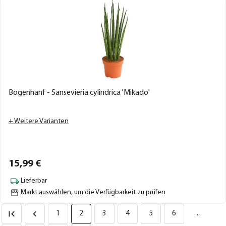
Bogenhanf - Sansevieria cylindrica 'Mikado'
+ Weitere Varianten
15,
99
€
Lieferbar
Markt auswählen
, um die Verfügbarkeit zu prüfen
1
2
3
4
5
6
…