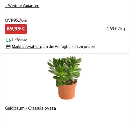
+ Weitere Varianten
UVP
95,
76
€
89,
99
€
4,
69
€ / kg
Lieferbar
Markt auswählen
, um die Verfügbarkeit zu prüfen
Geldbaum - Crassula ovata