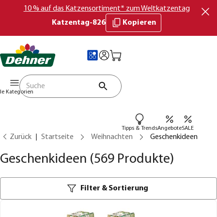
10 % auf das Katzensortiment* zum Weltkatzentag
Katzentag-826
Kopieren
lle Kategorien
Tipps & Trends
Angebote
SALE
Zurück
Startseite
Weihnachten
Geschenkideen
Geschenkideen
(569 Produkte)
Filter & Sortierung