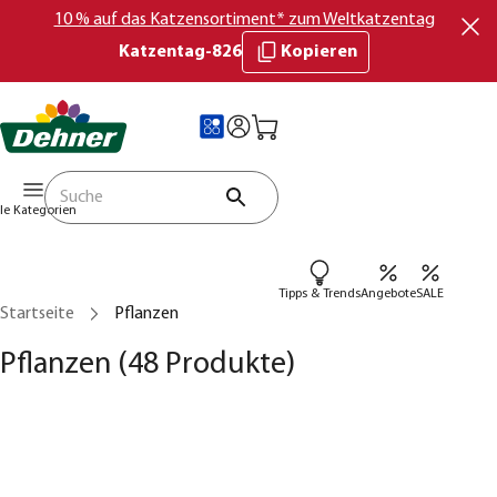
10 % auf das Katzensortiment* zum Weltkatzentag
Katzentag-826
Kopieren
lle Kategorien
Tipps & Trends
Angebote
SALE
Startseite
Pflanzen
Pflanzen
(48 Produkte)