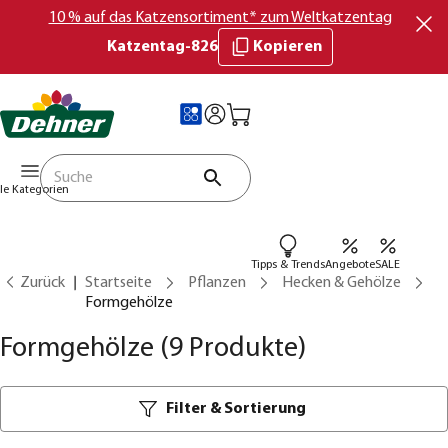
10 % auf das Katzensortiment* zum Weltkatzentag
Katzentag-826
Kopieren
lle Kategorien
Tipps & Trends
Angebote
SALE
Zurück
Startseite
Pflanzen
Hecken & Gehölze
Formgehölze
Formgehölze
(9 Produkte)
Filter & Sortierung