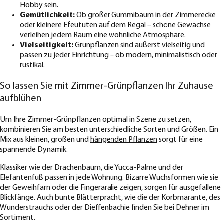
Hobby sein.
Gemütlichkeit:
Ob großer Gummibaum in der Zimmerecke
oder kleinere Efeututen auf dem Regal – schöne Gewächse
verleihen jedem Raum eine wohnliche Atmosphäre.
Vielseitigkeit:
Grünpflanzen sind äußerst vielseitig und
passen zu jeder Einrichtung – ob modern, minimalistisch oder
rustikal.
So lassen Sie mit Zimmer-Grünpflanzen Ihr Zuhause
aufblühen
Um Ihre Zimmer-Grünpflanzen optimal in Szene zu setzen,
kombinieren Sie am besten unterschiedliche Sorten und Größen. Ein
Mix aus kleinen, großen und
hängenden Pflanzen
sorgt für eine
spannende Dynamik.
Klassiker wie der Drachenbaum, die Yucca-Palme und der
Elefantenfuß passen in jede Wohnung. Bizarre Wuchsformen wie sie
der Geweihfarn oder die Fingeraralie zeigen, sorgen für ausgefallene
Blickfänge. Auch bunte Blätterpracht, wie die der Korbmarante, des
Wunderstrauchs oder der Dieffenbachie finden Sie bei Dehner im
Sortiment.