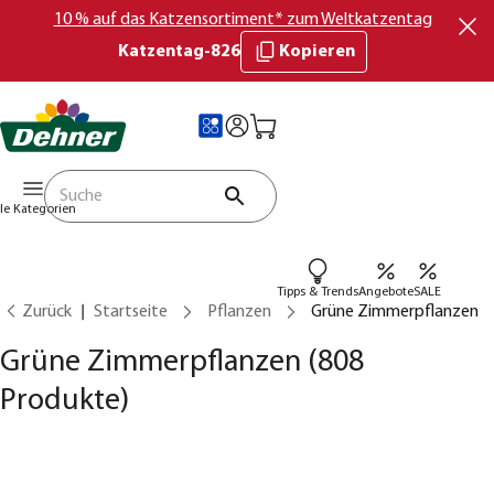
10 % auf das Katzensortiment* zum Weltkatzentag
Katzentag-826
Kopieren
lle Kategorien
Tipps & Trends
Angebote
SALE
Zurück
Startseite
Pflanzen
Grüne Zimmerpflanzen
Grüne Zimmerpflanzen
(808
Produkte)