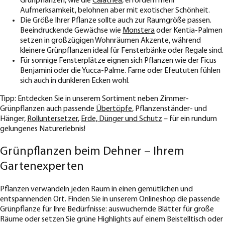
Grünpflanzen, wie die
Calathea
, erfordern mehr
Aufmerksamkeit, belohnen aber mit exotischer Schönheit.
Die Größe Ihrer Pflanze sollte auch zur Raumgröße passen.
Beeindruckende Gewächse wie
Monstera
oder Kentia-Palmen
setzen in großzügigen Wohnräumen Akzente, während
kleinere Grünpflanzen ideal für Fensterbänke oder Regale sind.
Für sonnige Fensterplätze eignen sich Pflanzen wie der Ficus
Benjamini oder die Yucca-Palme. Farne oder Efeututen fühlen
sich auch in dunkleren Ecken wohl.
Tipp: Entdecken Sie in unserem Sortiment neben Zimmer-
Grünpflanzen auch passende
Übertöpfe
, Pflanzenständer- und
Hänger,
Rolluntersetzer
,
Erde, Dünger und Schutz
– für ein rundum
gelungenes Naturerlebnis!
Grünpflanzen beim Dehner – Ihrem
Gartenexperten
Pflanzen verwandeln jeden Raum in einen gemütlichen und
entspannenden Ort. Finden Sie in unserem Onlineshop die passende
Grünpflanze für Ihre Bedürfnisse: auswuchernde Blätter für große
Räume oder setzen Sie grüne Highlights auf einem Beistelltisch oder