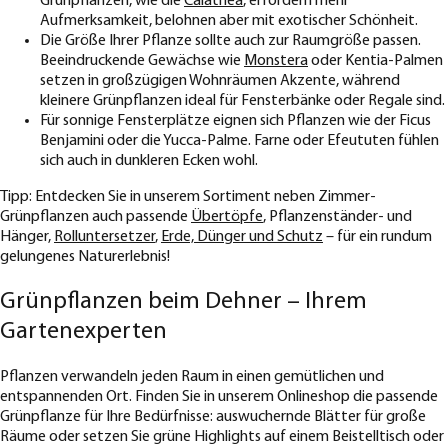
Grünpflanzen, wie die
Calathea
, erfordern mehr
Aufmerksamkeit, belohnen aber mit exotischer Schönheit.
Die Größe Ihrer Pflanze sollte auch zur Raumgröße passen.
Beeindruckende Gewächse wie
Monstera
oder Kentia-Palmen
setzen in großzügigen Wohnräumen Akzente, während
kleinere Grünpflanzen ideal für Fensterbänke oder Regale sind.
Für sonnige Fensterplätze eignen sich Pflanzen wie der Ficus
Benjamini oder die Yucca-Palme. Farne oder Efeututen fühlen
sich auch in dunkleren Ecken wohl.
Tipp: Entdecken Sie in unserem Sortiment neben Zimmer-
Grünpflanzen auch passende
Übertöpfe
, Pflanzenständer- und
Hänger,
Rolluntersetzer
,
Erde, Dünger und Schutz
– für ein rundum
gelungenes Naturerlebnis!
Grünpflanzen beim Dehner – Ihrem
Gartenexperten
Pflanzen verwandeln jeden Raum in einen gemütlichen und
entspannenden Ort. Finden Sie in unserem Onlineshop die passende
Grünpflanze für Ihre Bedürfnisse: auswuchernde Blätter für große
Räume oder setzen Sie grüne Highlights auf einem Beistelltisch oder