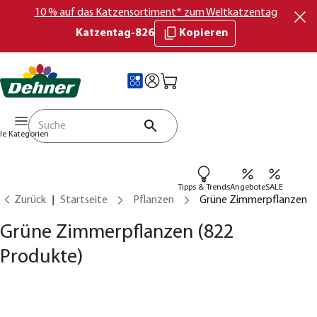
10 % auf das Katzensortiment* zum Weltkatzentag
Katzentag-826
Kopieren
lle Kategorien
Tipps & Trends
Angebote
SALE
Zurück
Startseite
Pflanzen
Grüne Zimmerpflanzen
Grüne Zimmerpflanzen
(822
Produkte)