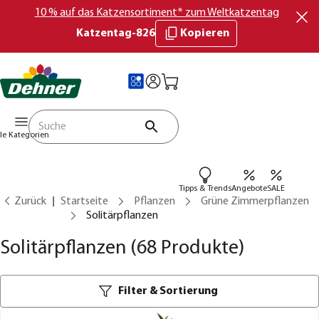
10 % auf das Katzensortiment* zum Weltkatzentag
Katzentag-826
Kopieren
lle Kategorien
Tipps & Trends
Angebote
SALE
Zurück
Startseite
Pflanzen
Grüne Zimmerpflanzen
Solitärpflanzen
Solitärpflanzen
(68 Produkte)
Filter & Sortierung