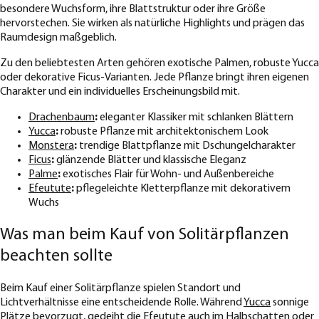
besondere Wuchsform, ihre Blattstruktur oder ihre Größe
hervorstechen. Sie wirken als natürliche Highlights und prägen das
Raumdesign maßgeblich.
Zu den beliebtesten Arten gehören exotische Palmen, robuste Yucca
oder dekorative Ficus-Varianten. Jede Pflanze bringt ihren eigenen
Charakter und ein individuelles Erscheinungsbild mit.
Drachenbaum
:
eleganter Klassiker mit schlanken Blättern
Yucca
:
robuste Pflanze mit architektonischem Look
Monstera
:
trendige Blattpflanze mit Dschungelcharakter
Ficus
:
glänzende Blätter und klassische Eleganz
Palme
:
exotisches Flair für Wohn- und Außenbereiche
Efeutute
:
pflegeleichte Kletterpflanze mit dekorativem
Wuchs
Was man beim Kauf von Solitärpflanzen
beachten sollte
Beim Kauf einer Solitärpflanze spielen Standort und
Lichtverhältnisse eine entscheidende Rolle. Während
Yucca
sonnige
Plätze bevorzugt, gedeiht die
Efeutute
auch im Halbschatten oder