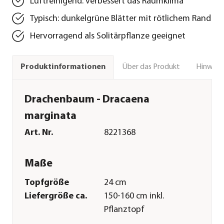
Luftreinigend: verbessert das Raumklima
Typisch: dunkelgrüne Blätter mit rötlichem Rand
Hervorragend als Solitärpflanze geeignet
Über das Produkt
Hinweise
Produktinformationen
Drachenbaum - Dracaena
marginata
Art. Nr.
8221368
Maße
Topfgröße
24 cm
Liefergröße ca.
150-160 cm inkl.
Pflanztopf