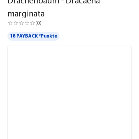
Drachenbaum - Dracaena
marginata
(
0
)
18 PAYBACK °Punkte