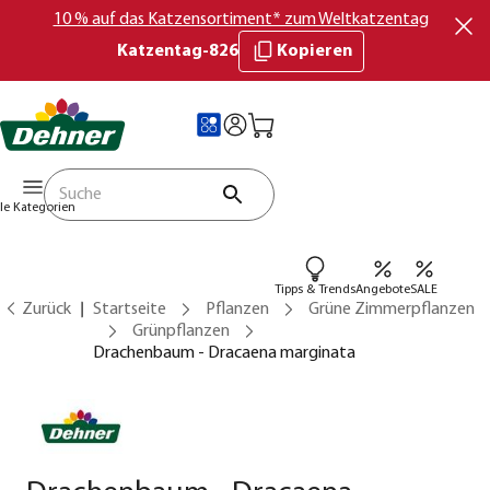
10 % auf das Katzensortiment* zum Weltkatzentag
Katzentag-826
Kopieren
lle Kategorien
Tipps & Trends
Angebote
SALE
Zurück
Startseite
Pflanzen
Grüne Zimmerpflanzen
Grünpflanzen
Drachenbaum - Dracaena marginata