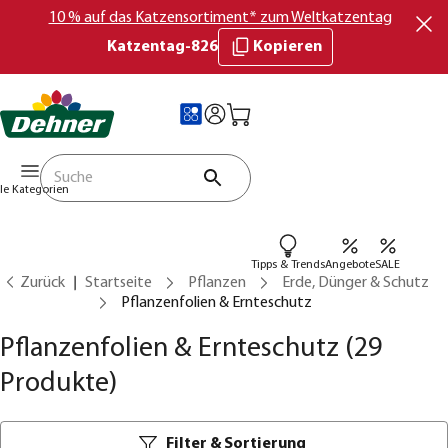
10 % auf das Katzensortiment* zum Weltkatzentag
Katzentag-826
Kopieren
lle Kategorien
Tipps & Trends
Angebote
SALE
Zurück
Startseite
Pflanzen
Erde, Dünger & Schutz
Pflanzenfolien & Ernteschutz
Pflanzenfolien & Ernteschutz
(29
Produkte)
Filter & Sortierung