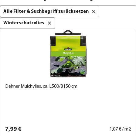
Alle Filter & Suchbegriff zurücksetzen
Winterschutzvlies
Dehner Mulchvlies, ca. L500/B150 cm
7,
99
€
1,
07
€ / m2