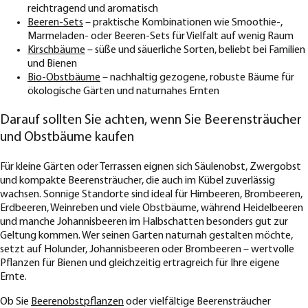
reichtragend und aromatisch
Beeren-Sets
– praktische Kombinationen wie Smoothie-,
Marmeladen- oder Beeren-Sets für Vielfalt auf wenig Raum
Kirschbäume
– süße und säuerliche Sorten, beliebt bei Familien
und Bienen
Bio-Obstbäume
– nachhaltig gezogene, robuste Bäume für
ökologische Gärten und naturnahes Ernten
Darauf sollten Sie achten, wenn Sie Beerensträucher
und Obstbäume kaufen
Für kleine Gärten oder Terrassen eignen sich Säulenobst, Zwergobst
und kompakte Beerensträucher, die auch im Kübel zuverlässig
wachsen. Sonnige Standorte sind ideal für Himbeeren, Brombeeren,
Erdbeeren, Weinreben und viele Obstbäume, während Heidelbeeren
und manche Johannisbeeren im Halbschatten besonders gut zur
Geltung kommen. Wer seinen Garten naturnah gestalten möchte,
setzt auf Holunder, Johannisbeeren oder Brombeeren – wertvolle
Pflanzen für Bienen und gleichzeitig ertragreich für Ihre eigene
Ernte.
Ob Sie
Beerenobstpflanzen
oder vielfältige Beerensträucher