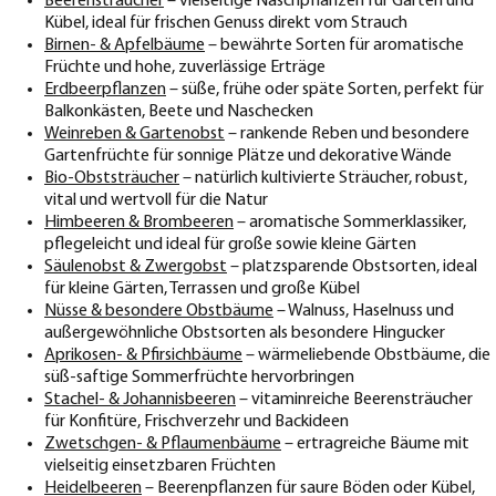
Beerensträucher
– vielseitige Naschpflanzen für Garten und
Kübel, ideal für frischen Genuss direkt vom Strauch
Birnen- & Apfelbäume
– bewährte Sorten für aromatische
Früchte und hohe, zuverlässige Erträge
Erdbeerpflanzen
– süße, frühe oder späte Sorten, perfekt für
Balkonkästen, Beete und Naschecken
Weinreben & Gartenobst
– rankende Reben und besondere
Gartenfrüchte für sonnige Plätze und dekorative Wände
Bio-Obststräucher
– natürlich kultivierte Sträucher, robust,
vital und wertvoll für die Natur
Himbeeren & Brombeeren
– aromatische Sommerklassiker,
pflegeleicht und ideal für große sowie kleine Gärten
Säulenobst & Zwergobst
– platzsparende Obstsorten, ideal
für kleine Gärten, Terrassen und große Kübel
Nüsse & besondere Obstbäume
– Walnuss, Haselnuss und
außergewöhnliche Obstsorten als besondere Hingucker
Aprikosen- & Pfirsichbäume
– wärmeliebende Obstbäume, die
süß-saftige Sommerfrüchte hervorbringen
Stachel- & Johannisbeeren
– vitaminreiche Beerensträucher
für Konfitüre, Frischverzehr und Backideen
Zwetschgen- & Pflaumenbäume
– ertragreiche Bäume mit
vielseitig einsetzbaren Früchten
Heidelbeeren
– Beerenpflanzen für saure Böden oder Kübel,