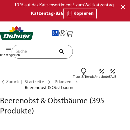
10 % auf das Katzensortiment* zum Weltkatzentag
Katzentag-826
Kopieren
lle Kategorien
Tipps & Trends
Angebote
SALE
Zurück
Startseite
Pflanzen
Beerenobst & Obstbäume
Beerenobst & Obstbäume
(395
Produkte)