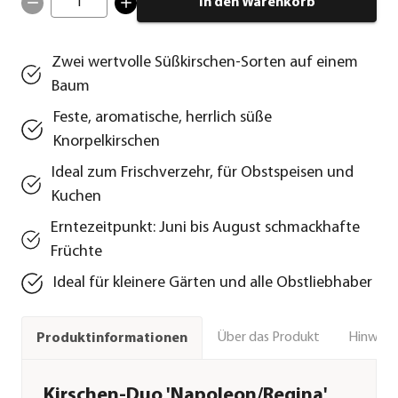
1
In den Warenkorb
Zwei wertvolle Süßkirschen-Sorten auf einem
Baum
Feste, aromatische, herrlich süße
Knorpelkirschen
Ideal zum Frischverzehr, für Obstspeisen und
Kuchen
Erntezeitpunkt: Juni bis August schmackhafte
Früchte
Ideal für kleinere Gärten und alle Obstliebhaber
Über das Produkt
Hinweise
Produktinformationen
Kirschen-Duo 'Napoleon/Regina'