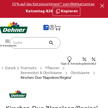
10 % auf das Katzensortiment* zum Weltkatzentag
Katzentag-826
Kopieren
lle Kategorien
Tipps & Trends
Angebote
SALE
Zurück
Startseite
Pflanzen
Beerenobst & Obstbäume
Obstbäume
Kirschen-Duo 'Napoleon/Regina'