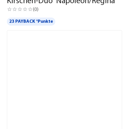
Kirschen-Duo 'Napoleon/Regina'
(
0
)
23 PAYBACK °Punkte