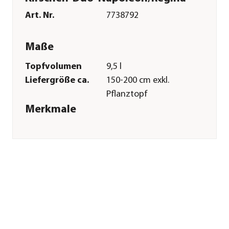
Art. Nr.
7738792
Maße
Topfvolumen
9,5 l
Liefergröße ca.
150-200 cm exkl.
Pflanztopf
Merkmale
Farbe
Dunkelrot
Blütezeit
April|Mai
Erntezeit
Juni|August
Befruchter
Befruchter
nötig|'Schneiders
Späte
Knorpelkirsche'
Besonderheiten
Insektenfreundlich