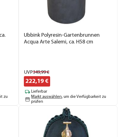
ca.
Ubbink Polyresin-Gartenbrunnen
Acqua Arte Salemi, ca. H58 cm
UVP
349,
99
€
222,
19
€
Lieferbar
it zu
Markt auswählen
, um die Verfügbarkeit zu
prüfen