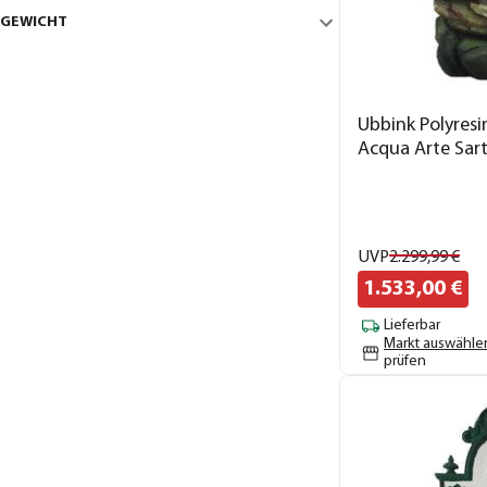
GEWICHT
Ubbink Polyres
Acqua Arte Sart
UVP
2.299,
99
€
1.533,
00
€
Lieferbar
Markt auswähle
prüfen