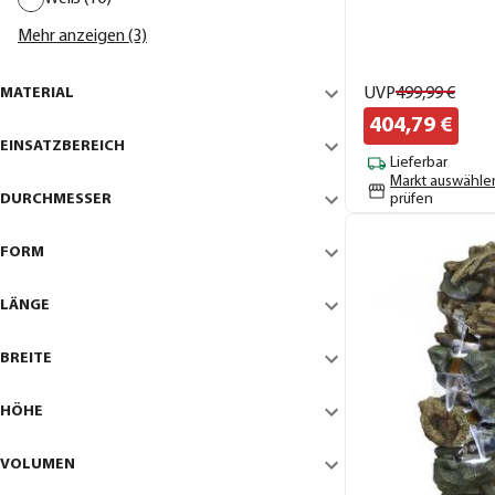
Mehr anzeigen (3)
MATERIAL
UVP
499,
99
€
404,
79
€
EINSATZBEREICH
Lieferbar
Markt auswähle
DURCHMESSER
prüfen
FORM
LÄNGE
BREITE
HÖHE
VOLUMEN