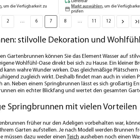
Lieferbar
n
, um die Verfügbarkeit zu
Markt auswählen
, um die Verfügbarke
prüfen
2
…
6
7
8
…
11
12
en: stilvolle Dekoration und Wohlfüh
en Gartenbrunnen können Sie das Element Wasser auf stilvoll
eigene Wohlfühl-Oase direkt bei sich zu Hause. Ein kleiner 
und kann wahre Wunder wirken. Das gleichmäßige Plätschern
higend zugleich wirkt. Deshalb findet man auch in vielen 
 an. Neben einem Springbrunnen lässt es sich großartig E
Brunnen ein echter Blickfang und wertet den gesamten Gart
e Springbrunnen mit vielen Vorteilen
nbrunnen früher nur den Adeligen vorbehalten war, können
Ihrem Garten aufstellen. Je nach Modell werden Brunnen fr
Sie müssen dazu weder einen
Teich
ausheben noch einen Wasse