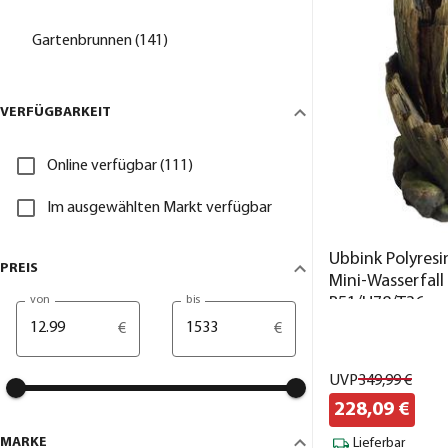
Gartenbrunnen (141)
VERFÜGBARKEIT
Online verfügbar (111)
Im ausgewählten Markt verfügbar
Ubbink Polyres
PREIS
Mini-Wasserfall
B51/H78/T36 c
von
bis
€
€
UVP
349,
99
€
228,
09
€
MARKE
Lieferbar