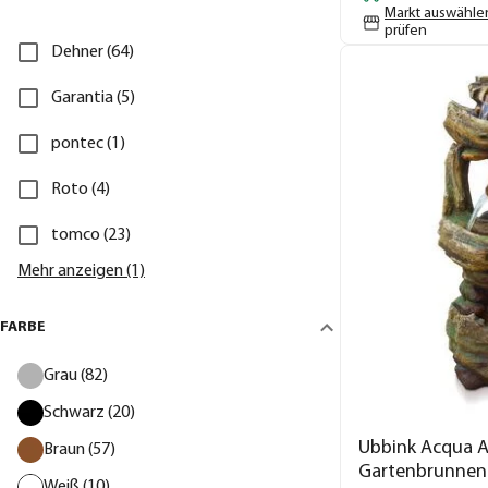
Markt auswähle
prüfen
Dehner (64)
Garantia (5)
pontec (1)
Roto (4)
tomco (23)
Mehr anzeigen (1)
FARBE
Grau (82)
Schwarz (20)
Ubbink Acqua Ar
Braun (57)
Gartenbrunnen 
Weiß (10)