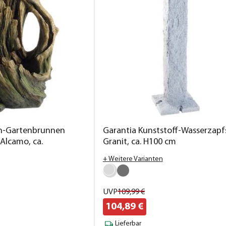
in-Gartenbrunnen
Garantia Kunststoff-Wasserzapf
 Alcamo, ca.
Granit, ca. H100 cm
m
+ Weitere Varianten
UVP
109,
99
€
104,
89
€
Lieferbar