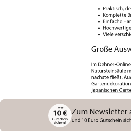
Praktisch, d
Komplette B
Einfache Ha
Hochwertige
Viele versch
Große Ausw
Im Dehner-Onlines
Natursteinsäule m
nächste fließt. A
Gartendekoration
japanischen Gart
Jetzt
Zum Newsletter
10 €
Gutschein
und 10 Euro Gutschein sich
sichern!