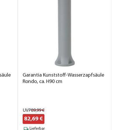
säule
Garantia Kunststoff-Wasserzapfsäule
Rondo, ca. H90 cm
UVP
89,
99
€
82,
69
€
Lieferbar