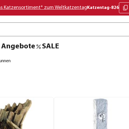
as Katzensortiment* zum Weltkatzentag
Katzentag-826
Angebote
SALE
unnen