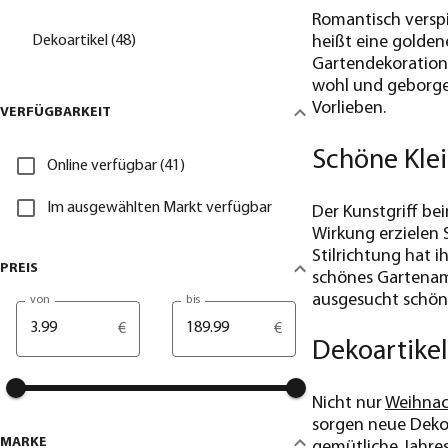
Romantisch verspie
Dekoartikel (48)
heißt eine goldene
Gartendekoration!
wohl und geborgen 
Vorlieben.
VERFÜGBARKEIT
Schöne Klei
Online verfügbar (41)
Im ausgewählten Markt verfügbar
Der Kunstgriff be
Wirkung erzielen 
Stilrichtung hat 
PREIS
schönes Gartenamb
ausgesucht schöne
von
bis
€
€
Dekoartikel
Nicht nur
Weihna
sorgen neue Dekoa
MARKE
gemütliche Jahres