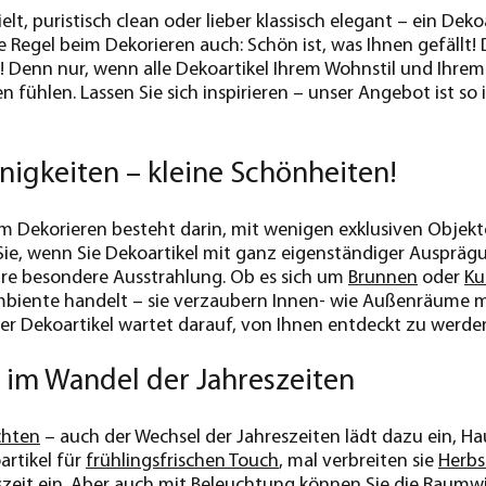
lt, puristisch clean oder lieber klassisch elegant – ein Deko
 Regel beim Dekorieren auch: Schön ist, was Ihnen gefällt! 
 Denn nur, wenn alle Dekoartikel Ihrem Wohnstil und Ihre
fühlen. Lassen Sie sich inspirieren – unser Angebot ist so 
nigkeiten – kleine Schönheiten!
im Dekorieren besteht darin, mit wenigen exklusiven Objek
Sie, wenn Sie Dekoartikel mit ganz eigenständiger Ausprägun
ihre besondere Ausstrahlung. Ob es sich um
Brunnen
oder
Ku
iente handelt – sie verzaubern Innen- wie Außenräume mit
r Dekoartikel wartet darauf, von Ihnen entdeckt zu werde
 im Wandel der Jahreszeiten
chten
– auch der Wechsel der Jahreszeiten lädt dazu ein, H
rtikel für
frühlingsfrischen Touch
, mal verbreiten sie
Herbs
zeit ein. Aber auch mit
Beleuchtung
können Sie die Raumwi