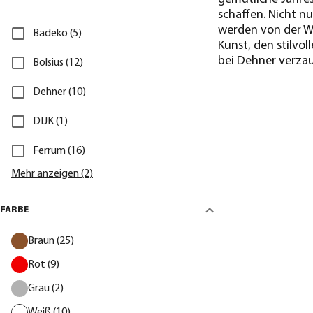
schaffen. Nicht n
werden von der Wi
Badeko (5)
Kunst, den stilvo
bei Dehner verza
Bolsius (12)
Dehner (10)
DIJK (1)
Ferrum (16)
Mehr anzeigen (2)
FARBE
Braun (25)
Rot (9)
Grau (2)
Weiß (10)