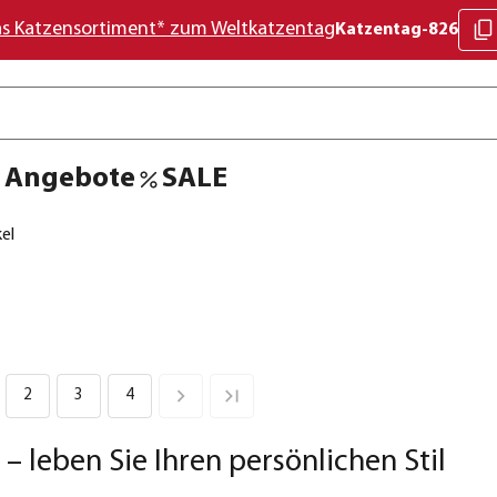
as Katzensortiment* zum Weltkatzentag
Katzentag-826
Angebote
SALE
el
2
3
4
 – leben Sie Ihren persönlichen Stil