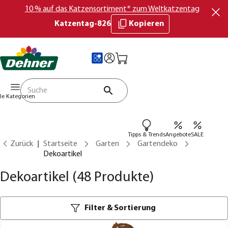
10 % auf das Katzensortiment* zum Weltkatzentag
Katzentag-826
Kopieren
lle Kategorien
Tipps & Trends
Angebote
SALE
Zurück
Startseite
Garten
Gartendeko
Dekoartikel
Dekoartikel
(48 Produkte)
Filter & Sortierung