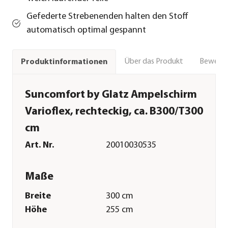
Gefederte Strebenenden halten den Stoff
automatisch optimal gespannt
Über das Produkt
Bewert
Produktinformationen
Suncomfort by Glatz Ampelschirm
Varioflex, rechteckig, ca. B300/T300
cm
Art. Nr.
20010030535
Maße
Breite
300 cm
Höhe
255 cm
Tiefe
300 cm