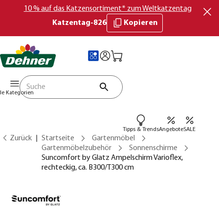
10 % auf das Katzensortiment* zum Weltkatzentag
Katzentag-826
Kopieren
lle Kategorien
Tipps & Trends
Angebote
SALE
Zurück
Startseite
Gartenmöbel
Gartenmöbelzubehör
Sonnenschirme
Suncomfort by Glatz Ampelschirm Varioflex,
rechteckig, ca. B300/T300 cm