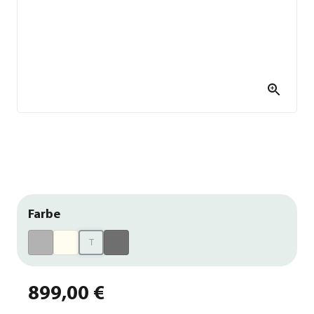
Farbe
T
899,00 €