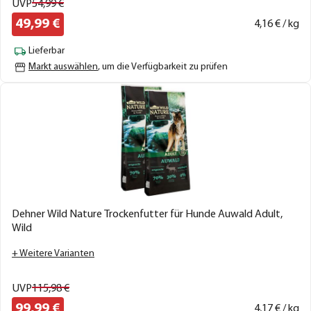
UVP
54,
99
€
49,
99
€
4,
16
€ / kg
Lieferbar
Markt auswählen
, um die Verfügbarkeit zu prüfen
Dehner Wild Nature Trockenfutter für Hunde Auwald Adult,
Wild
+ Weitere Varianten
UVP
115,
98
€
99,
99
€
4,
17
€ / kg