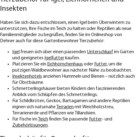
Insekten
Haben Sie sich dazu entschlossen, einen Igel beim Überwintern zu
unterstützen, Ihre Fische im Teich zu halten oder Reptilien als neue
Familienmitglieder zu begrüßen, finden Sie im Onlineshop von
Dehner auch für diese Gartenbewohner Tierzubehör:
Igel
freuen sich über einen passenden
Unterschlupf
im Garten
und geeignetes
Igelfutter
kaufen.
Platzieren Sie ein
Eichhörnchenhaus
oder
Futter
, um die
putzigen Waldbewohner aus nächster Nähe zu beobachten.
Insektenhotels
anziehen Hummeln und Bienen – nützlich auch
für Obstbäume.
Schmetterlingshäuser bieten Kindern den faszinierenden
Anblick vom Schlüpfen des Schmetterlings.
Für Schildkröten, Geckos, Bartagamen und andere Reptilien
eignen sich naturnahe
Terrarien
mit Weichholzstreu,
Terrarienerde und Pflanzen wie Tillandsien.
Für Fische im
Teich
finden Sie passende
Futter
- und
Zubehörlösungen
.