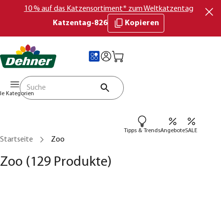
10 % auf das Katzensortiment* zum Weltkatzentag
Katzentag-826
Kopieren
lle Kategorien
Tipps & Trends
Angebote
SALE
Startseite
Zoo
Zoo
(129 Produkte)