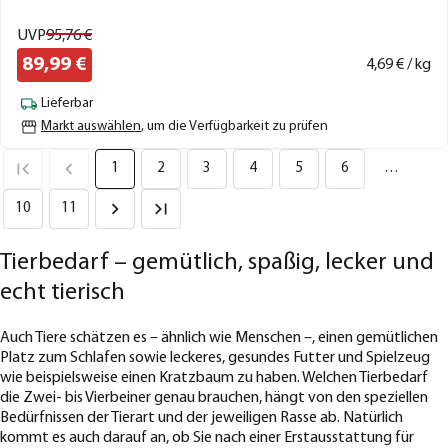
UVP
95,
76
€
89,
99
€
4,
69
€ / kg
Lieferbar
Markt auswählen
, um die Verfügbarkeit zu prüfen
1
2
3
4
5
6
…
10
11
Tierbedarf – gemütlich, spaßig, lecker und
echt tierisch
Auch Tiere schätzen es – ähnlich wie Menschen –, einen gemütlichen
Platz zum Schlafen sowie leckeres, gesundes Futter und Spielzeug
wie beispielsweise einen Kratzbaum zu haben. Welchen Tierbedarf
die Zwei- bis Vierbeiner genau brauchen, hängt von den speziellen
Bedürfnissen der Tierart und der jeweiligen Rasse ab. Natürlich
kommt es auch darauf an, ob Sie nach einer Erstausstattung für