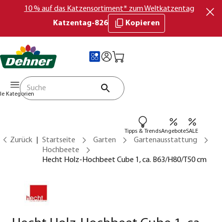
10 % auf das Katzensortiment* zum Weltkatzentag
Katzentag-826
Kopieren
lle Kategorien
Tipps & Trends
Angebote
SALE
Zurück
Startseite
Garten
Gartenausstattung
Hochbeete
Hecht Holz-Hochbeet Cube 1, ca. B63/H80/T50 cm