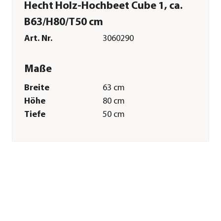
Hecht Holz-Hochbeet Cube 1, ca.
B63/H80/T50 cm
Art. Nr.
3060290
Maße
Breite
63 cm
Höhe
80 cm
Tiefe
50 cm
Volumen
95 l
Gewicht
11,5 kg
Innenmaß Breite
61 cm
Innenmaß Höhe
80 cm
Innenmaß Tiefe
48 cm
Grundfläche
0,35 m²
Wandstärke
20 mm