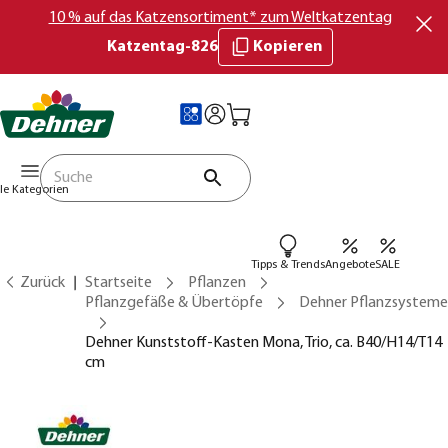
10 % auf das Katzensortiment* zum Weltkatzentag
Katzentag-826
Kopieren
lle Kategorien
Tipps & Trends
Angebote
SALE
Zurück
Startseite
Pflanzen
Pflanzgefäße & Übertöpfe
Dehner Pflanzsysteme
Dehner Kunststoff-Kasten Mona, Trio, ca. B40/H14/T14
cm