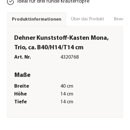
Ideal für drei runde Kräutertöpfe
Über das Produkt
Bewert
Produktinformationen
Dehner Kunststoff-Kasten Mona,
Trio, ca. B40/H14/T14 cm
Art. Nr.
4320768
Maße
Breite
40 cm
Höhe
14 cm
Tiefe
14 cm
Merkmale
Farbe
Dunkelgrau
Materialien
Kunststoff