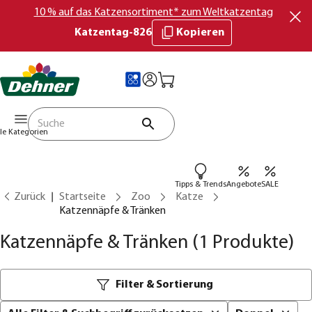
10 % auf das Katzensortiment* zum Weltkatzentag
Katzentag-826
Kopieren
lle Kategorien
Tipps & Trends
Angebote
SALE
Zurück
Startseite
Zoo
Katze
Katzennäpfe & Tränken
Katzennäpfe & Tränken
(1 Produkte)
Filter & Sortierung