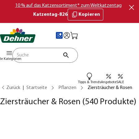
10 % auf das Katzensortiment* zum Weltkatzentag
Katzentag-826
Kopieren
lle Kategorien
Tipps & Trends
Angebote
SALE
Zurück
Startseite
Pflanzen
Ziersträucher & Rosen
Ziersträucher & Rosen
(540 Produkte)