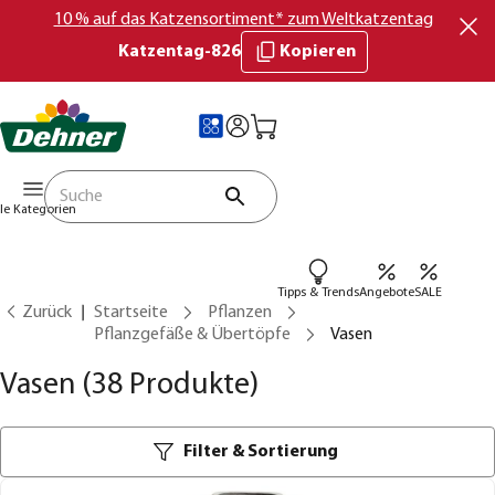
10 % auf das Katzensortiment* zum Weltkatzentag
Katzentag-826
Kopieren
lle Kategorien
Tipps & Trends
Angebote
SALE
Zurück
Startseite
Pflanzen
Pflanzgefäße & Übertöpfe
Vasen
Vasen
(38 Produkte)
Filter & Sortierung