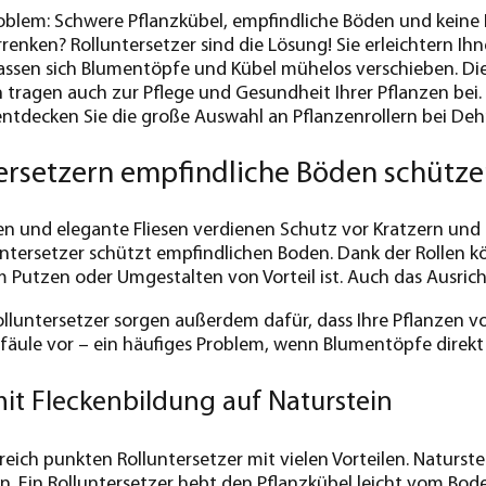
oblem: Schwere Pflanzkübel, empfindliche Böden und keine 
renken? Rolluntersetzer sind die Lösung! Sie erleichtern I
lassen sich Blumentöpfe und Kübel mühelos verschieben. Die 
n tragen auch zur Pflege und Gesundheit Ihrer Pflanzen bei. 
entdecken Sie die große Auswahl an Pflanzenrollern bei Deh
tersetzern empfindliche Böden schütz
n und elegante Fliesen verdienen Schutz vor Kratzern und 
untersetzer schützt empfindlichen Boden. Dank der Rollen
 Putzen oder Umgestalten von Vorteil ist. Auch das Ausrich
olluntersetzer sorgen außerdem dafür, dass Ihre Pflanzen v
fäule vor – ein häufiges Problem, wenn Blumentöpfe direk
it Fleckenbildung auf Naturstein
eich punkten Rolluntersetzer mit vielen Vorteilen. Natur
 Ein Rolluntersetzer hebt den Pflanzkübel leicht vom Bode