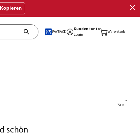
Kopieren
Kundenkonto
PAYBACK
Warenkorb
Login
Sortieren nach
nd schön