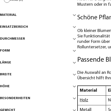
Mustern oder in f
MATERIAL
Schöne Pfla
EINSATZBEREICH
Ob kleiner Blumen
Sie Funktionalität
DURCHMESSER
runder Form über s
Rolluntersetzer, u
FORM
Passende B
LÄNGE
Die Auswahl an Ro
BREITE
Übersicht hilft Ih
HÖHE
Material
E
BESONDERHEITEN
Holz
N
Metall
S
GEWICHT