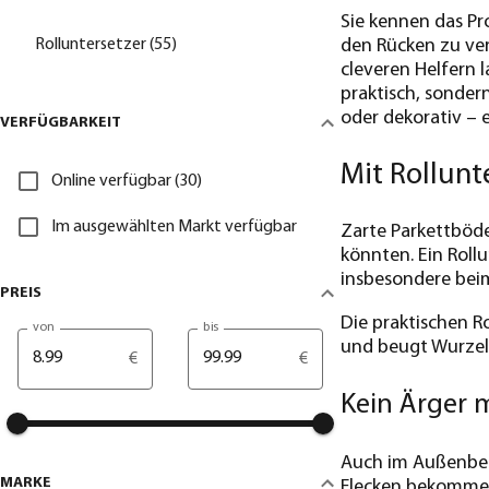
Sie kennen das Pr
Rolluntersetzer (55)
den Rücken zu ver
cleveren Helfern 
praktisch, sonder
oder dekorativ – 
VERFÜGBARKEIT
Mit Rollun
Online verfügbar (30)
Im ausgewählten Markt verfügbar
Zarte Parkettböde
könnten. Ein Roll
insbesondere beim
PREIS
Die praktischen R
von
bis
und beugt Wurzel
€
€
Kein Ärger m
Auch im Außenber
MARKE
Flecken bekommen.