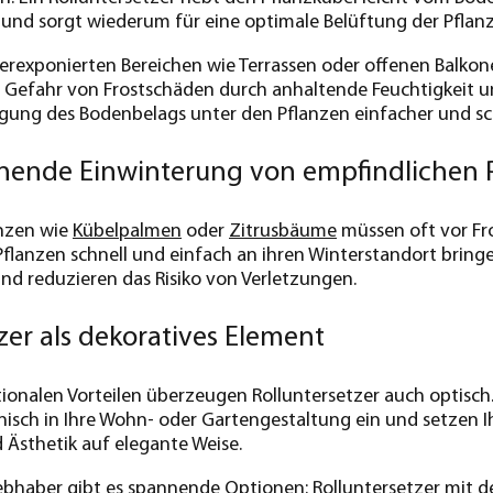
und sorgt wiederum für eine optimale Belüftung der Pflan
erexponierten Bereichen wie Terrassen oder offenen Balkone
e Gefahr von Frostschäden durch anhaltende Feuchtigkeit u
inigung des Bodenbelags unter den Pflanzen einfacher und sc
ende Einwinterung von empfindlichen 
anzen wie
Kübelpalmen
oder
Zitrusbäume
müssen oft vor Fr
Pflanzen schnell und einfach an ihren Winterstandort brin
und reduzieren das Risiko von Verletzungen.
zer als dekoratives Element
ionalen Vorteilen überzeugen Rolluntersetzer auch optisch.
isch in Ihre Wohn- oder Gartengestaltung ein und setzen Ihr
d Ästhetik auf elegante Weise.
iebhaber gibt es spannende Optionen: Rolluntersetzer mit