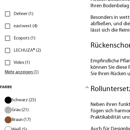
Ihren Bodenbelag 
Dehner (1)
Besonders in wett
abfließen, und di
eastwest (4)
lässt sich die Re
Ecopots (1)
Rückenschon
LECHUZA® (2)
Empfindliche Pfl
Videx (1)
können Sie diese 
Mehr anzeigen (1)
Sie Ihren Rücken 
FARBE
Rollunterset
Schwarz (25)
Neben ihren funkt
Grau (21)
fügen sich harmon
Praktikabilität un
Braun (17)
Auch für Designl
Weiß (5)