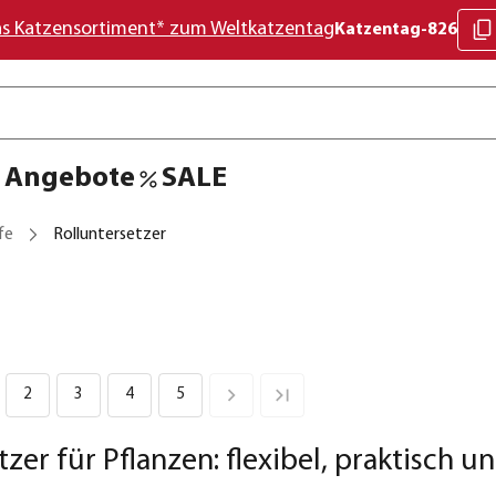
as Katzensortiment* zum Weltkatzentag
Katzentag-826
Angebote
SALE
fe
Rolluntersetzer
2
3
4
5
tzer für Pflanzen: flexibel, praktisch u