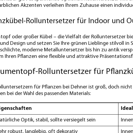
arblichen Akzenten verleihen Ihrem Zuhause einen individue
nzkübel-Rolluntersetzer für Indoor und 
topf oder großer Kübel – die Vielfalt der Rolluntersetzer b
 und Design und setzen Sie Ihre grünen Lieblinge stilvoll i
chlichte, moderne Metalluntersetzer bis hin zu antik verspi
m Ihren Pflanzen eine flexible und attraktive Präsentationsf
lumentopf-Rolluntersetzer für Pflanzk
lluntersetzern für Pflanzen bei Dehner ist groß, doch nicht
nen bei der Wahl des passenden Materials:
igenschaften
Ideal
atürliche Optik, stabil, sollte versiegelt sein
Inne
ehr robust, langlebig, oft dekorativ
Innen