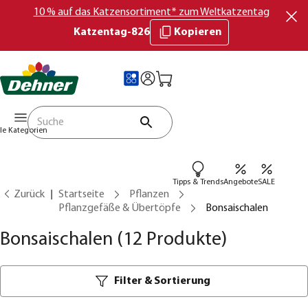
10 % auf das Katzensortiment* zum Weltkatzentag
Katzentag-826
Kopieren
lle Kategorien
Tipps & Trends
Angebote
SALE
Zurück
Startseite
Pflanzen
Pflanzgefäße & Übertöpfe
Bonsaischalen
Bonsaischalen
(12 Produkte)
Filter & Sortierung