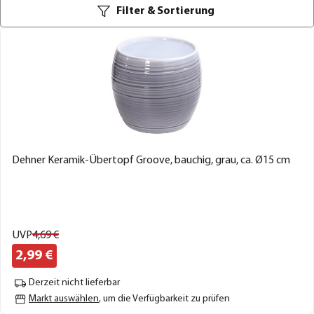
Filter & Sortierung
Dehner Keramik-Übertopf Groove, bauchig, grau, ca. Ø15 cm
UVP
4,
69
€
2,
99
€
Derzeit nicht lieferbar
Markt auswählen
, um die Verfügbarkeit zu prüfen