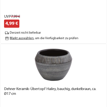
UVP
7,
99
€
4,
99
€
Derzeit nicht lieferbar
Markt auswählen
, um die Verfügbarkeit zu prüfen
Dehner Keramik-Übertopf Hailey, bauchig, dunkelbraun, ca.
Ø17 cm