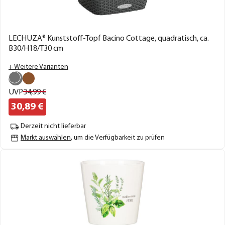
LECHUZA® Kunststoff-Topf Bacino Cottage, quadratisch, ca.
B30/H18/T30 cm
+ Weitere Varianten
UVP
34,
99
€
30,
89
€
Derzeit nicht lieferbar
Markt auswählen
, um die Verfügbarkeit zu prüfen