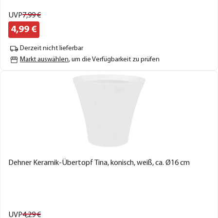
UVP
7,
99
€
4,
99
€
Derzeit nicht lieferbar
Markt auswählen
, um die Verfügbarkeit zu prüfen
Dehner Keramik-Übertopf Tina, konisch, weiß, ca. Ø16 cm
UVP
4,
29
€