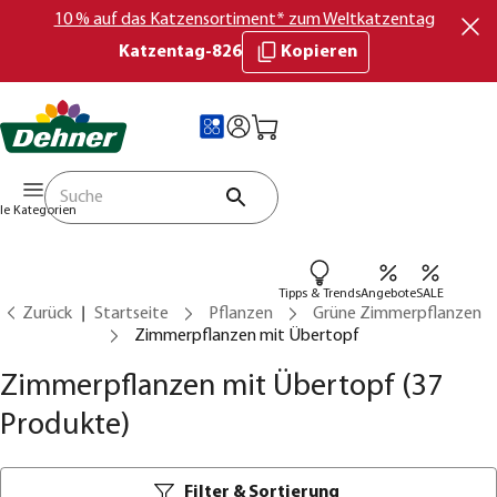
10 % auf das Katzensortiment* zum Weltkatzentag
Katzentag-826
Kopieren
lle Kategorien
Tipps & Trends
Angebote
SALE
Zurück
Startseite
Pflanzen
Grüne Zimmerpflanzen
Zimmerpflanzen mit Übertopf
Zimmerpflanzen mit Übertopf
(37
Produkte)
Filter & Sortierung