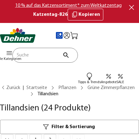
10 % auf das Katzensortiment* zum Weltkatzentag
Katzentag-826
Kopieren
lle Kategorien
Tipps & Trends
Angebote
SALE
Zurück
Startseite
Pflanzen
Grüne Zimmerpflanzen
Tillandsien
Tillandsien
(24 Produkte)
Filter & Sortierung