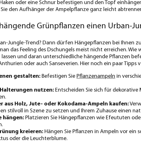
Haken oder eine Schnur befestigen und den Topf einhängen.
ie den Aufhänger der Ampelpflanze ganz leicht abtrennen u
 hängende Grünpflanzen einen Urban-J
ban-Jungle-Trend? Dann dürfen Hängepflanzen bei Ihnen zu
n das Feeling des Dschungels meist nicht erreichen. Wie 
lassen und daran unterschiedliche hängende Pflanzen befes
nthurien oder auch Sanseverien. Hier noch ein paar Tipps
enen gestalten:
Befestigen Sie
Pflanzenampeln
in versch
alterungen nutzen:
Entscheiden Sie sich für dekorati
en.
 aus Holz, Jute- oder Kokodama-Ampeln kaufen:
Verw
n stilvoll in Szene zu setzen und Ihrem Zuhause einen nat
e hängen:
Platzieren Sie Hängepflanzen wie Efeututen ode
n.
rünung kreieren:
Hängen Sie Pflanzen in Ampeln vor ein so
tus oder die Leuchterblume.