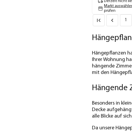
Derzeit nicht li
Markt auswähle
prüfen
1
Hängepflan
Hängepflanzen hab
Ihrer Wohnung ha
hängende Zimmerp
mit den Hängepfl
Hängende Z
Besonders in kle
Decke aufgehängt 
alle Blicke auf sic
Da unsere Hängep