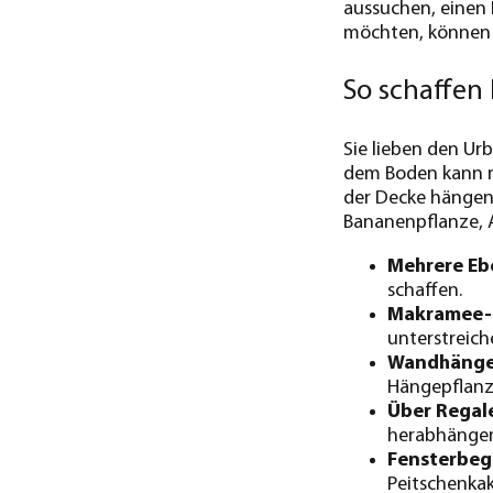
aussuchen, einen 
möchten, können S
So schaffen
Sie lieben den Ur
dem Boden kann ma
der Decke hängen 
Bananenpflanze, A
Mehrere Eb
schaffen.
Makramee-H
unterstreich
Wandhänger
Hängepflanze
Über Regal
herabhänge
Fensterbeg
Peitschenkak