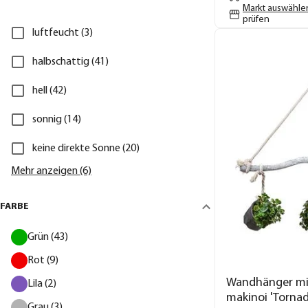
Markt auswähle
prüfen
luftfeucht (3)
halbschattig (41)
hell (42)
sonnig (14)
keine direkte Sonne (20)
Mehr anzeigen (6)
FARBE
Grün (43)
Rot (9)
Wandhänger mi
Lila (2)
makinoi 'Tornad
Grau (3)