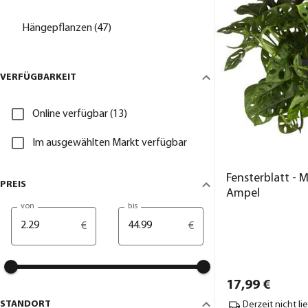
Hängepflanzen (47)
VERFÜGBARKEIT
Online verfügbar (13)
Im ausgewählten Markt verfügbar
Fensterblatt - 
PREIS
Ampel
von
bis
€
€
17,
99
€
STANDORT
Derzeit nicht li