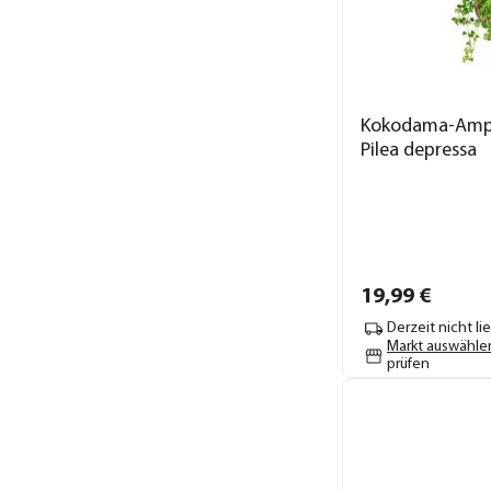
Kokodama-Ampe
Pilea depressa
19,
99
€
Derzeit nicht li
Markt auswähle
prüfen