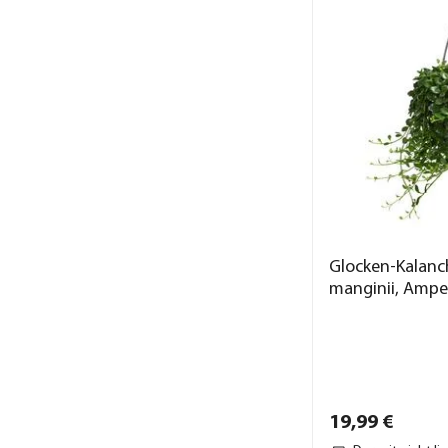
Glocken-Kalanc
manginii, Ampe
19,
99
€