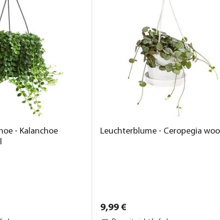
hoe - Kalanchoe
Leuchterblume - Ceropegia woo
l
9,
99
€