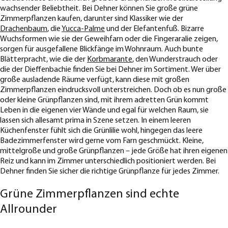
wachsender Beliebtheit. Bei Dehner können Sie große grüne
Zimmerpflanzen kaufen, darunter sind Klassiker wie der
Drachenbaum
, die
Yucca-Palme
und der Elefantenfuß. Bizarre
Wuchsformen wie sie der Geweihfarn oder die Fingeraralie zeigen,
sorgen für ausgefallene Blickfänge im Wohnraum. Auch bunte
Blätterpracht, wie die der
Korbmarante
, den Wunderstrauch oder
die der Dieffenbachie finden Sie bei Dehner im Sortiment. Wer über
große ausladende Räume verfügt, kann diese mit großen
Zimmerpflanzen eindrucksvoll unterstreichen. Doch ob es nun große
oder kleine Grünpflanzen sind, mit ihrem adretten Grün kommt
Leben in die eigenen vier Wände und egal für welchen Raum, sie
lassen sich allesamt prima in Szene setzen. In einem leeren
Küchenfenster fühlt sich die Grünlilie wohl, hingegen das leere
Badezimmerfenster wird gerne vom Farn geschmückt. Kleine,
mittelgroße und große Grünpflanzen – jede Größe hat ihren eigenen
Reiz und kann im Zimmer unterschiedlich positioniert werden. Bei
Dehner finden Sie sicher die richtige Grünpflanze für jedes Zimmer.
Grüne Zimmerpflanzen sind echte
Allrounder