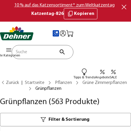
10 % auf das Katzensortiment* zum Weltkatzentag
Katzentag-826
Kopieren
lle Kategorien
Tipps & Trends
Angebote
SALE
Zurück
Startseite
Pflanzen
Grüne Zimmerpflanzen
Grünpflanzen
Grünpflanzen
(563 Produkte)
Filter & Sortierung