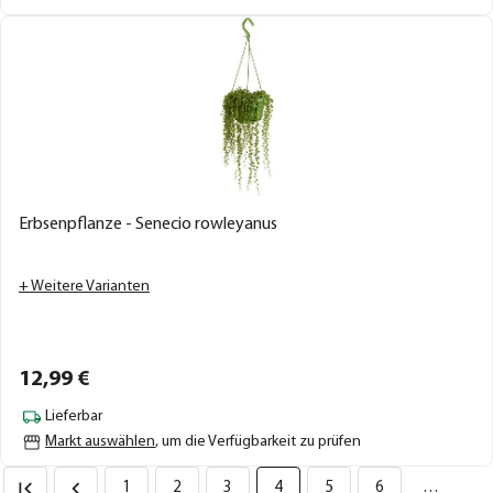
Erbsenpflanze - Senecio rowleyanus
+ Weitere Varianten
12,
99
€
Lieferbar
Markt auswählen
, um die Verfügbarkeit zu prüfen
1
2
3
4
5
6
…