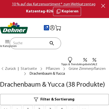
10 % auf das Katzensortiment* zum Weltkatzentag
Katzentag-826
Kopieren
lle Kategorien
Tipps & Trends
Angebote
SALE
Zurück
Startseite
Pflanzen
Grüne Zimmerpflanzen
Drachenbaum & Yucca
Drachenbaum & Yucca
(38 Produkte)
Filter & Sortierung