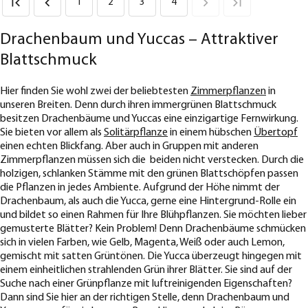
1
2
3
4
Drachenbaum und Yuccas – Attraktiver
Blattschmuck
Hier finden Sie wohl zwei der beliebtesten
Zimmerpflanzen
in
unseren Breiten. Denn durch ihren immergrünen Blattschmuck
besitzen Drachenbäume und Yuccas eine einzigartige Fernwirkung.
Sie bieten vor allem als
Solitärpflanze
in einem hübschen
Übertopf
einen echten Blickfang. Aber auch in Gruppen mit anderen
Zimmerpflanzen müssen sich die beiden nicht verstecken. Durch die
holzigen, schlanken Stämme mit den grünen Blattschöpfen passen
die Pflanzen in jedes Ambiente. Aufgrund der Höhe nimmt der
Drachenbaum, als auch die Yucca, gerne eine Hintergrund-Rolle ein
und bildet so einen Rahmen für Ihre Blühpflanzen. Sie möchten lieber
gemusterte Blätter? Kein Problem! Denn Drachenbäume schmücken
sich in vielen Farben, wie Gelb, Magenta, Weiß oder auch Lemon,
gemischt mit satten Grüntönen. Die Yucca überzeugt hingegen mit
einem einheitlichen strahlenden Grün ihrer Blätter. Sie sind auf der
Suche nach einer Grünpflanze mit luftreinigenden Eigenschaften?
Dann sind Sie hier an der richtigen Stelle, denn Drachenbaum und