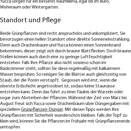
Yucca sorgen für ein besseres Raumklima, egal ob im Büro,
Wohnraum oder Wintergarten.
Standort und Pflege
Beide Grünpflanzen sind recht anspruchslos und unkompliziert. Sie
bevorzugen einen hellen Standort ohne direkte Sonneneinstrahlung.
Denn auch Drachenbaum und Yucca können einen Sonnenbrand
bekommen, dieser zeigt sich durch braune Blattflecken. Doch braune
Stellen können auch durch eine zu geringe Luftfeuchtigkeit
entstehen. Falls Ihre Pflanze also nicht sowieso schon im
Badezimmer steht, sollten Sie diese regelmäßig mit kalkarmem
Wasser besprühen. So reinigen Sie die Blätter auch gleichzeitig von
Staub, der die Poren verstopft. Gegossen wird erst, wenn die
oberste Erdschicht angetrocknet ist, sodass keine Staunässe
entstehen kann. Denn das führt zu einer Fäulnis der Wurzeln oder
sogar zum Absterben der Pflanzen. Während der Zeit von März bis
August freut sich Yucca sowie Drachenbaum über Düngergaben mit
speziellem
Grünpflanzen-Dünger
. Mit diesen Tipps werden Ihre
Grünpflanzen mit Sicherheit wunderschön bleiben. Falls der Topf zu
klein wird, können Sie die Pflanzen im Frühjahr mit Grünpflanzenerde
umtopfen.