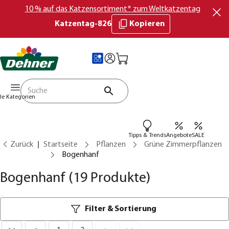
10 % auf das Katzensortiment* zum Weltkatzentag
Katzentag-826
Kopieren
lle Kategorien
Tipps & Trends
Angebote
SALE
Zurück
Startseite
Pflanzen
Grüne Zimmerpflanzen
Bogenhanf
Bogenhanf
(19 Produkte)
Filter & Sortierung