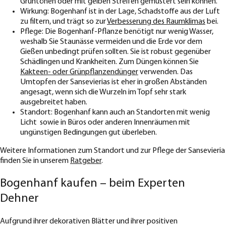
Grüntönen oder mit gelben Streifen gemustert sein können.
Wirkung: Bogenhanf ist in der Lage, Schadstoffe aus der Luft
zu filtern, und trägt so zur
Verbesserung des Raumklimas
bei.
Pflege: Die Bogenhanf-Pflanze benötigt nur wenig Wasser,
weshalb Sie Staunässe vermeiden und die Erde vor dem
Gießen unbedingt prüfen sollten. Sie ist robust gegenüber
Schädlingen und Krankheiten. Zum Düngen können Sie
Kakteen- oder Grünpflanzendünger
verwenden. Das
Umtopfen der Sansevierias ist eher in großen Abständen
angesagt, wenn sich die Wurzeln im Topf sehr stark
ausgebreitet haben.
Standort: Bogenhanf kann auch an Standorten mit wenig
Licht sowie in Büros oder anderen Innenräumen mit
ungünstigen Bedingungen gut überleben.
Weitere Informationen zum Standort und zur Pflege der Sansevieria
finden Sie in unserem
Ratgeber
.
Bogenhanf kaufen – beim Experten
Dehner
Aufgrund ihrer dekorativen Blätter und ihrer positiven