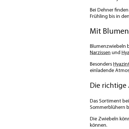
Bei Dehner finden
Frühling bis in de
Mit Blumen
Blumenzwiebeln br
Narzissen
und
Hy
Besonders
Hyazin
einladende Atmos
Die richtig
Das Sortiment be
Sommerblühern bis
Die Zwiebeln könn
können.