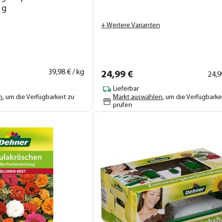
 g
+ Weitere Varianten
39,
98
€ / kg
24,
99
€
24,
9
Lieferbar
n
, um die Verfügbarkeit zu
Markt auswählen
, um die Verfügbarke
prüfen