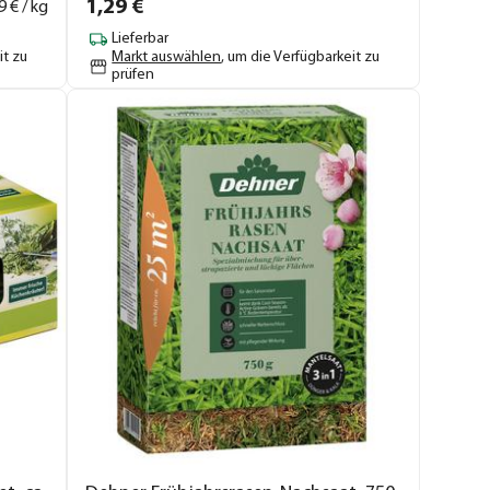
1,
29
€
9
€ / kg
Lieferbar
it zu
Markt auswählen
, um die Verfügbarkeit zu
prüfen