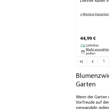
Dehner Rasen Ve
+ Weitere Varianten
44,
99
€
Lieferbar
Markt auswähle
prüfen
1
Blumenzwie
Garten
Wenn der Garten n
Vorfreude auf den
verwandeln jeden 