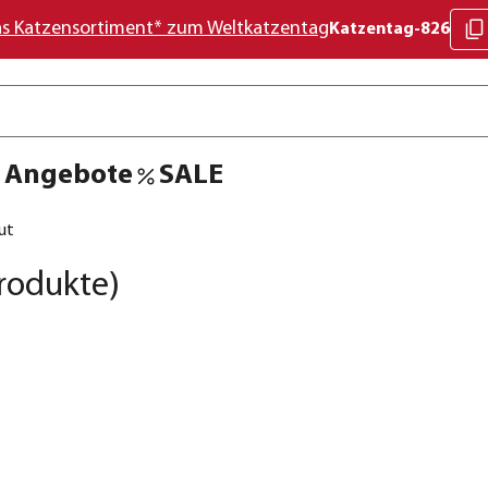
as Katzensortiment* zum Weltkatzentag
Katzentag-826
Angebote
SALE
ut
rodukte)