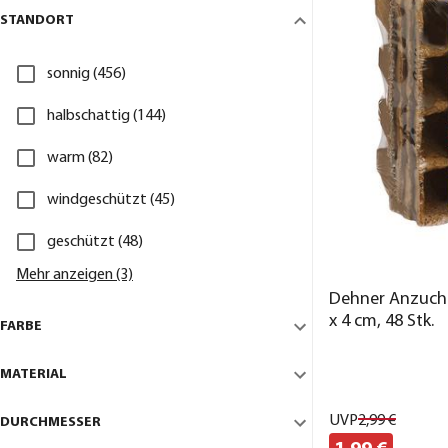
STANDORT
sonnig (456)
halbschattig (144)
warm (82)
windgeschützt (45)
geschützt (48)
Mehr anzeigen (3)
Dehner Anzucht
x 4 cm, 48 Stk.
FARBE
MATERIAL
UVP
2,
99
€
DURCHMESSER