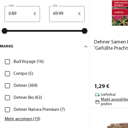
von
bis
€
€
Dehner Samen 
MARKE
'Gefüllte Prach
Bud Voyage (16)
Compo (5)
Dehner (369)
1,
29
€
Lieferbar
Dehner Bio (63)
Markt auswähle
prüfen
Dehner Natura Premium (7)
Mehr anzeigen (19)