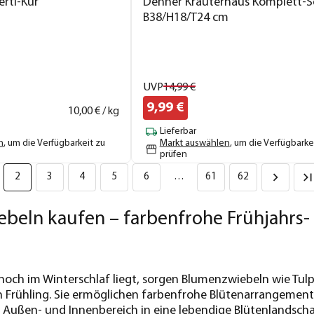
rti-Kur
Dehner Kräuterhaus Komplett-Se
B38/H18/T24 cm
UVP
14,
99
€
9,
99
€
10,
00
€ / kg
Lieferbar
n
, um die Verfügbarkeit zu
Markt auswählen
, um die Verfügbarke
prüfen
2
3
4
5
6
…
61
62
beln kaufen – farbenfrohe Frühjahrs
och im Winterschlaf liegt, sorgen Blumenzwiebeln wie Tulp
 Frühling. Sie ermöglichen farbenfrohe Blütenarrangements
Außen- und Innenbereich in eine lebendige Blütenlandscha