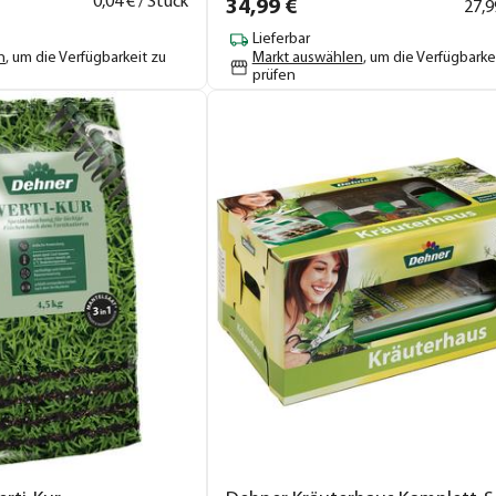
0,
04
€ / Stück
34,
99
€
27,
9
Lieferbar
n
, um die Verfügbarkeit zu
Markt auswählen
, um die Verfügbarke
prüfen