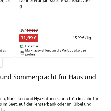
t, ca.
Dehner Frühjahrsrasen-Nachsaat, 750
g
UVP
17,
99
€
11,
99
€
15,
99
€ / kg
Lieferbar
it zu
Markt auswählen
, um die Verfügbarkeit zu
prüfen
- und Sommerpracht für Haus und
en, Narzissen und Hyazinthen schon früh im Jahr für
 im Beet, auf der Fensterbank oder im Kübel und
ft.