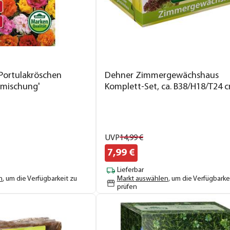
Portulakröschen
Dehner Zimmergewächshaus
tmischung'
Komplett-Set, ca. B38/H18/T24 
UVP
14,
99
€
7,
99
€
Lieferbar
n
, um die Verfügbarkeit zu
Markt auswählen
, um die Verfügbarke
prüfen