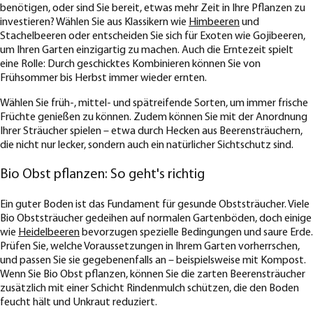
benötigen, oder sind Sie bereit, etwas mehr Zeit in Ihre Pflanzen zu
investieren? Wählen Sie aus Klassikern wie
Himbeeren
und
Stachelbeeren oder entscheiden Sie sich für Exoten wie Gojibeeren,
um Ihren Garten einzigartig zu machen. Auch die Erntezeit spielt
eine Rolle: Durch geschicktes Kombinieren können Sie von
Frühsommer bis Herbst immer wieder ernten.
Wählen Sie früh-, mittel- und spätreifende Sorten, um immer frische
Früchte genießen zu können. Zudem können Sie mit der Anordnung
Ihrer Sträucher spielen – etwa durch Hecken aus Beerensträuchern,
die nicht nur lecker, sondern auch ein natürlicher Sichtschutz sind.
Bio Obst pflanzen: So geht's richtig
Ein guter Boden ist das Fundament für gesunde Obststräucher. Viele
Bio Obststräucher gedeihen auf normalen Gartenböden, doch einige
wie
Heidelbeeren
bevorzugen spezielle Bedingungen und saure Erde.
Prüfen Sie, welche Voraussetzungen in Ihrem Garten vorherrschen,
und passen Sie sie gegebenenfalls an – beispielsweise mit Kompost.
Wenn Sie Bio Obst pflanzen, können Sie die zarten Beerensträucher
zusätzlich mit einer Schicht Rindenmulch schützen, die den Boden
feucht hält und Unkraut reduziert.