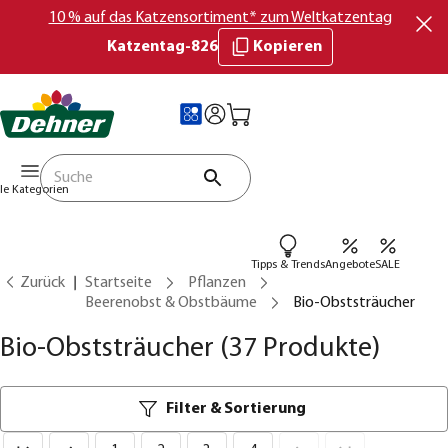
10 % auf das Katzensortiment* zum Weltkatzentag
Katzentag-826
Kopieren
lle Kategorien
Tipps & Trends
Angebote
SALE
Zurück
Startseite
Pflanzen
Beerenobst & Obstbäume
Bio-Obststräucher
Bio-Obststräucher
(37 Produkte)
Filter & Sortierung