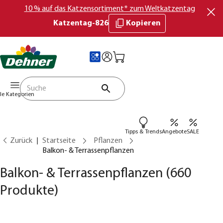
10 % auf das Katzensortiment* zum Weltkatzentag
Katzentag-826
Kopieren
lle Kategorien
Tipps & Trends
Angebote
SALE
Zurück
Startseite
Pflanzen
Balkon- & Terrassenpflanzen
Balkon- & Terrassenpflanzen
(660
Produkte)