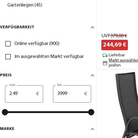
Gartenliegen (45)
VERFÜGBARKEIT
UVP
379,
00
€
Online verfügbar (900)
244,
69
€
Lieferbar
Im ausgewählten Markt verfügbar
Markt auswähle
prüfen
PREIS
von
bis
€
€
MARKE