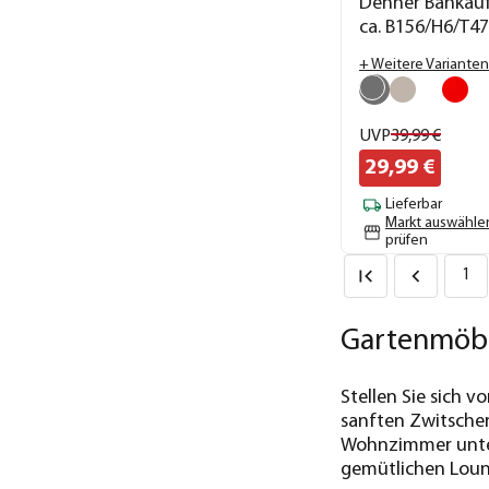
Dehner Bankaufl
ca. B156/H6/T4
+ Weitere Varianten
UVP
39,
99
€
29,
99
€
Lieferbar
Markt auswähle
prüfen
1
Gartenmöbe
Stellen Sie sich
sanften Zwitscher
Wohnzimmer unter 
gemütlichen Loun