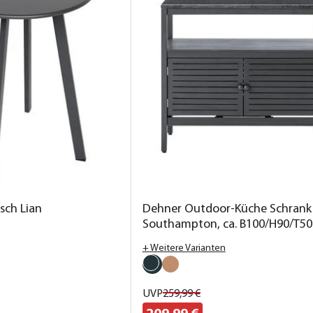
sch Lian
Dehner Outdoor-Küche Schrank
Southampton, ca. B100/H90/T5
+ Weitere Varianten
UVP
259,
99
€