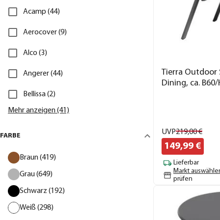
Acamp (44)
Aerocover (9)
Alco (3)
Tierra Outdoor 
Angerer (44)
Dining, ca. B60
Bellissa (2)
Mehr anzeigen (41)
UVP
219,
00
€
FARBE
149,
99
€
Braun (419)
Lieferbar
Markt auswähle
Grau (649)
prüfen
Schwarz (192)
Weiß (298)