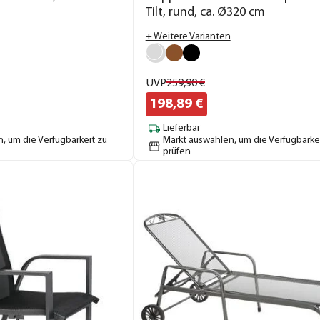
Tilt, rund, ca. Ø320 cm
+ Weitere Varianten
UVP
259,
90
€
198,
89
€
Lieferbar
n
, um die Verfügbarkeit zu
Markt auswählen
, um die Verfügbarke
prüfen