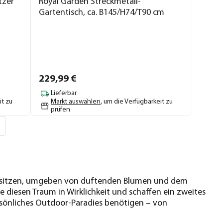
tzer
Royal Garden Streckmetall-
Gartentisch, ca. B145/H74/T90 cm
229,
99
€
Lieferbar
it zu
Markt auswählen
, um die Verfügbarkeit zu
prüfen
en sitzen, umgeben von duftenden Blumen und dem
 diesen Traum in Wirklichkeit und schaffen ein zweites
ersönliches Outdoor-Paradies benötigen – von