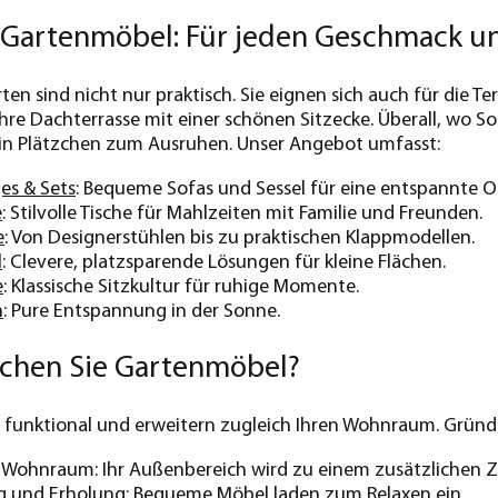
r Gartenmöbel: Für jeden Geschmack u
ten sind nicht nur praktisch. Sie eignen sich auch für die 
re Dachterrasse mit einer schönen Sitzecke. Überall, wo 
 ein Plätzchen zum Ausruhen. Unser Angebot umfasst:
es & Sets
: Bequeme Sofas und Sessel für eine entspannte 
e
: Stilvolle Tische für Mahlzeiten mit Familie und Freunden.
e
: Von Designerstühlen bis zu praktischen Klappmodellen.
l
: Clevere, platzsparende Lösungen für kleine Flächen.
e
: Klassische Sitzkultur für ruhige Momente.
n
: Pure Entspannung in der Sonne.
chen Sie Gartenmöbel?
funktional und erweitern zugleich Ihren Wohnraum. Gründe 
r Wohnraum: Ihr Außenbereich wird zu einem zusätzlichen 
 und Erholung: Bequeme Möbel laden zum Relaxen ein.