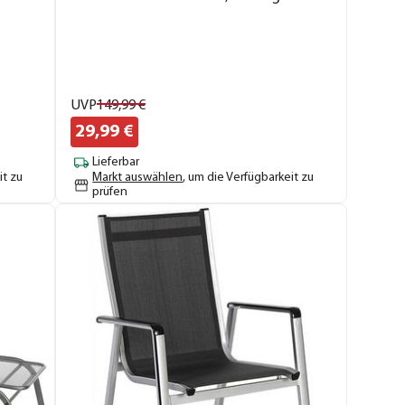
UVP
149,
99
€
29,
99
€
Lieferbar
it zu
Markt auswählen
, um die Verfügbarkeit zu
prüfen