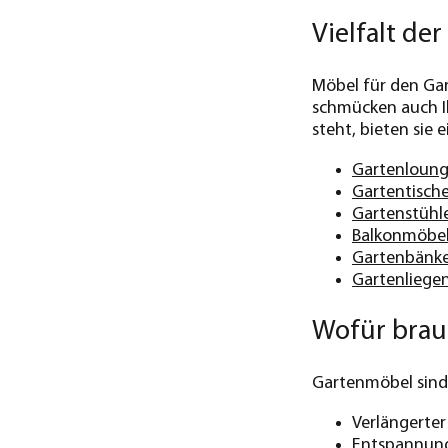
Vielfalt de
Möbel für den Gar
schmücken auch Ih
steht, bieten sie
Gartenloung
Gartentisch
Gartenstühl
Balkonmöbe
Gartenbänk
Gartenliege
Wofür brau
Gartenmöbel sind 
Verlängerte
Entspannung