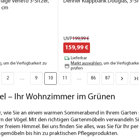
age Veneto 3-Sitzer,
Dehner Klappbank Douglas, 3-Si
7 cm
UVP
199,
99
€
159,
99
€
Lieferbar
n
, um die Verfügbarkeit zu
Markt auswählen
, um die Verfügbarke
prüfen
2
…
9
10
11
…
86
87
l – Ihr Wohnzimmer im Grünen
 vor, wie Sie an einem warmen Sommerabend in Ihrem Gart
n der Vögel. Mit den richtigen Gartenmöbeln verwandeln Sie
freiem Himmel. Bei uns finden Sie alles, was Sie für Ihr p
gemöbeln bis hin zu praktischen Pflegeprodukten.