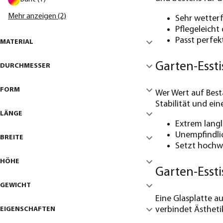
Mehr anzeigen (2)
Sehr wetterf
Pflegeleicht
Passt perfe
MATERIAL
Garten-Essti
DURCHMESSER
FORM
Wer Wert auf Best
Stabilität und ei
LÄNGE
Extrem lang
Unempfindli
BREITE
Setzt hochwe
HÖHE
Garten-Essti
GEWICHT
Eine Glasplatte a
verbindet Ästhetik
EIGENSCHAFTEN