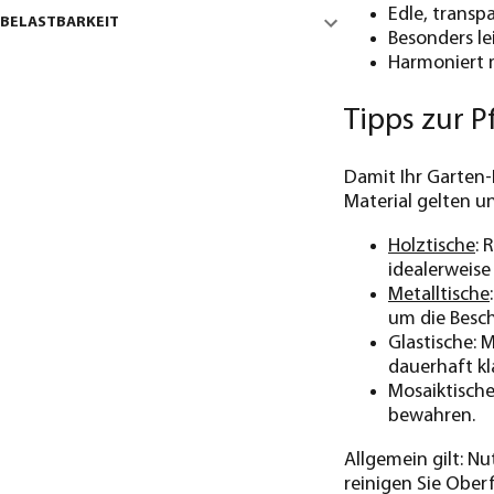
Edle, transp
BELASTBARKEIT
Besonders le
Harmoniert 
Tipps zur P
Damit Ihr Garten-E
Material gelten u
Holztische
: 
idealerweise
Metalltische
um die Besch
Glastische: 
dauerhaft kla
Mosaiktische
bewahren.
Allgemein gilt: N
reinigen Sie Ober