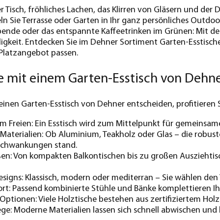
r Tisch, fröhliches Lachen, das Klirren von Gläsern und der
ln Sie Terrasse oder Garten in Ihr ganz persönliches Outd
bende oder das entspannte Kaffeetrinken im Grünen: Mit dem
igkeit. Entdecken Sie im Dehner Sortiment Garten-Esstische
 Platzangebot passen.
le mit einem Garten-Esstisch von Dehne
einen Garten-Esstisch von Dehner entscheiden, profitieren S
 im Freien: Ein Esstisch wird zum Mittelpunkt für gemeins
Materialien: Ob Aluminium, Teakholz oder Glas – die robu
chwankungen stand.
ßen: Von kompakten Balkontischen bis zu großen Ausziehtis
Designs: Klassisch, modern oder mediterran – Sie wählen den 
t: Passend kombinierte Stühle und Bänke komplettieren Ih
Optionen: Viele Holztische bestehen aus zertifiziertem Holz
ege: Moderne Materialien lassen sich schnell abwischen und 