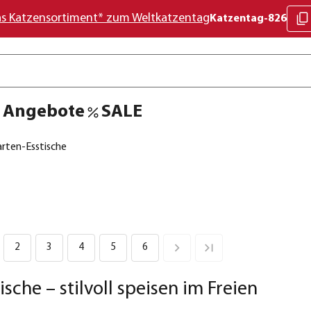
as Katzensortiment* zum Weltkatzentag
Katzentag-826
Angebote
SALE
rten-Esstische
2
3
4
5
6
sche – stilvoll speisen im Freien