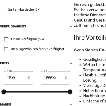
Ein reich gedeckte
Garten-Esstische (67)
Esstisch verwande
festliche Dinnera
Genuss und Gesell
zu Ihrem Stil und
VERFÜGBARKEIT
Ihre Vortei
Online verfügbar (58)
Im ausgewählten Markt verfügbar
Wenn Sie sich für 
Geselligkeit
PREIS
Wetterfeste 
Temperaturs
von
bis
Flexible Grö
€
€
Lösung.
Vielseitige 
Hoher Komfor
Nachhaltige 
Einfache Pfl
MARKE