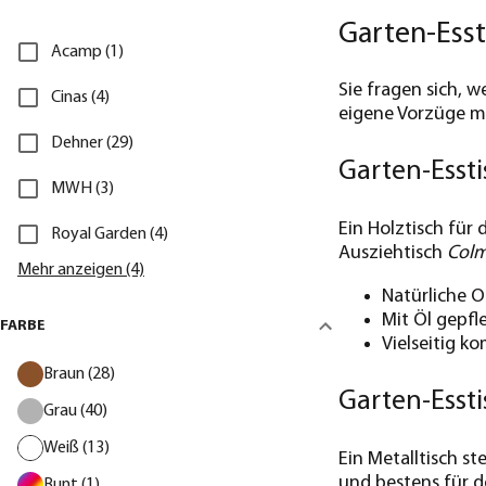
Garten-Ess
Acamp (1)
Sie fragen sich, w
Cinas (4)
eigene Vorzüge mi
Dehner (29)
Garten-Esst
MWH (3)
Ein Holztisch für 
Royal Garden (4)
Ausziehtisch
Colm
Mehr anzeigen (4)
Natürliche O
Mit Öl gepfl
FARBE
Vielseitig k
Braun (28)
Garten-Esst
Grau (40)
Weiß (13)
Ein Metalltisch st
und bestens für 
Bunt (1)