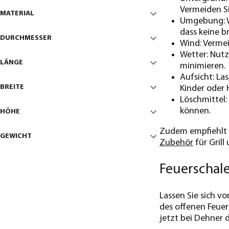
Vermeiden Si
MATERIAL
Umgebung: W
dass keine b
DURCHMESSER
Wind: Vermei
Wetter: Nutz
LÄNGE
minimieren.
Aufsicht: La
BREITE
Kinder oder 
Löschmittel:
können.
HÖHE
Zudem empfiehlt s
GEWICHT
Zubehör
für Grill
Feuerschale
Lassen Sie sich vo
des offenen Feuer
jetzt bei Dehner 