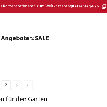
as Katzensortiment* zum Weltkatzentag
Katzentag-826
Angebote
SALE
2
en für den Garten