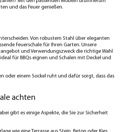
erzählen? Mit den passenden Möbeln drumherum
alten und das Feuer genießen.
n unterscheiden. Von robustem Stahl über eleganten
assende Feuerschale für Ihren Garten. Unsere
latzangebot und Verwendungszweck die richtige Wahl
ch ideal für BBQs eignen und Schalen mit Deckel und
en oder einem Sockel ruht und dafür sorgt, dass das
hale achten
bei gibt es einige Aspekte, die Sie zur Sicherheit
erlage wie eine
Terrasse
aus Stein, Beton oder Kies.