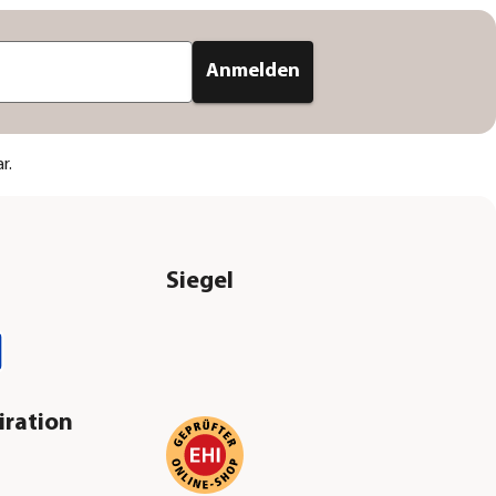
Anmelden
r.
Siegel
iration