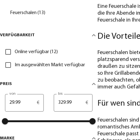
Eine Feuerschale i
Feuerschalen (13)
die Ihre Abende i
Feuerschale in I
Die Vorteil
VERFÜGBARKEIT
Online verfügbar (12)
Feuerschalen biete
platzsparend ver
Im ausgewählten Markt verfügbar
draußen zu sitzen
so Ihre Grillaben
zu beobachten, oh
PREIS
immer auch Gefahr
von
bis
Für wen sin
€
€
Feuerschalen sind
romantisches Amb
Feuerschale passt 
MARKE