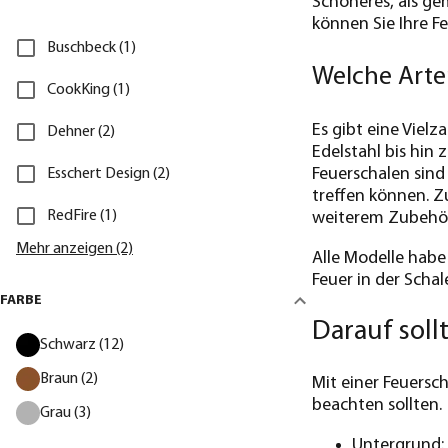
Schöneres, als g
können Sie Ihre F
Buschbeck (1)
Welche Arte
CookKing (1)
Es gibt eine Viel
Dehner (2)
Edelstahl bis hin 
Feuerschalen sind
Esschert Design (2)
treffen können. 
RedFire (1)
weiterem Zubehör
Mehr anzeigen (2)
Alle Modelle habe
Feuer in der Scha
FARBE
Darauf soll
Schwarz (12)
Braun (2)
Mit einer Feuersch
beachten sollten.
Grau (3)
Untergrund: 