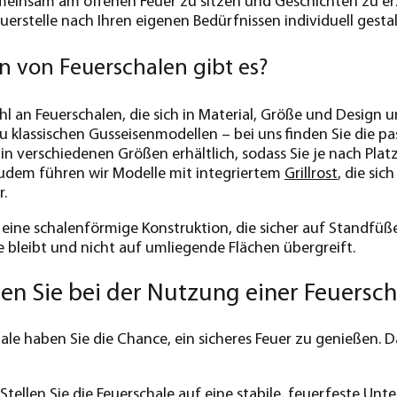
emeinsam am offenen Feuer zu sitzen und Geschichten zu 
euerstelle nach Ihren eigenen Bedürfnissen individuell gest
n von Feuerschalen gibt es?
zahl an Feuerschalen, die sich in Material, Größe und Desig
zu klassischen Gusseisenmodellen – bei uns finden Sie die p
 in verschiedenen Größen erhältlich, sodass Sie je nach P
Zudem führen wir Modelle mit integriertem
Grillrost
, die si
.
 eine schalenförmige Konstruktion, die sicher auf Standfüß
le bleibt und nicht auf umliegende Flächen übergreift.
ten Sie bei der Nutzung einer Feuersc
ale haben Sie die Chance, ein sicheres Feuer zu genießen. Da
Stellen Sie die Feuerschale auf eine stabile, feuerfeste Unt