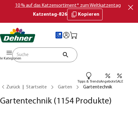
10 % auf das Katzensortiment* zum Weltkatzentag
Katzentag-826
Kopieren
lle Kategorien
Tipps & Trends
Angebote
SALE
Zurück
Startseite
Garten
Gartentechnik
Gartentechnik
(1154 Produkte)