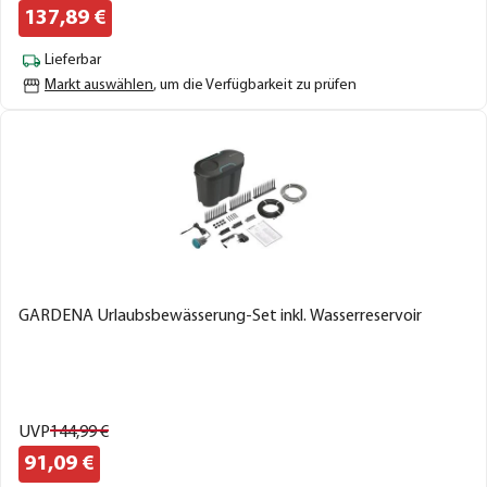
137,
89
€
Lieferbar
Markt auswählen
, um die Verfügbarkeit zu prüfen
GARDENA Urlaubsbewässerung-Set inkl. Wasserreservoir
UVP
144,
99
€
91,
09
€