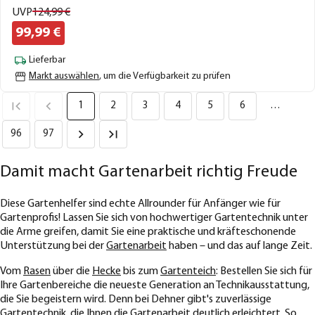
UVP
124,
99
€
99,
99
€
Lieferbar
Markt auswählen
, um die Verfügbarkeit zu prüfen
1
2
3
4
5
6
…
96
97
Damit macht Gartenarbeit richtig Freude
Diese Gartenhelfer sind echte Allrounder für Anfänger wie für
Gartenprofis! Lassen Sie sich von hochwertiger Gartentechnik unter
die Arme greifen, damit Sie eine praktische und kräfteschonende
Unterstützung bei der
Gartenarbeit
haben – und das auf lange Zeit.
Vom
Rasen
über die
Hecke
bis zum
Gartenteich
: Bestellen Sie sich für
Ihre Gartenbereiche die neueste Generation an Technikausstattung,
die Sie begeistern wird. Denn bei Dehner gibt's zuverlässige
Gartentechnik, die Ihnen die
Gartenarbeit
deutlich erleichtert. So