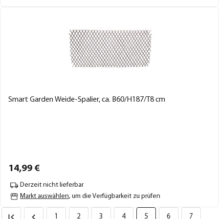
Smart Garden Weide-Spalier, ca. B60/H187/T8 cm
14,
99
€
Derzeit nicht lieferbar
Markt auswählen
, um die Verfügbarkeit zu prüfen
1
2
3
4
5
6
7