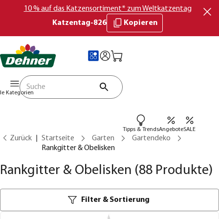
10 % auf das Katzensortiment* zum Weltkatzentag
Katzentag-826
Kopieren
lle Kategorien
Tipps & Trends
Angebote
SALE
Zurück
Startseite
Garten
Gartendeko
Rankgitter & Obelisken
Rankgitter & Obelisken
(88 Produkte)
Filter & Sortierung