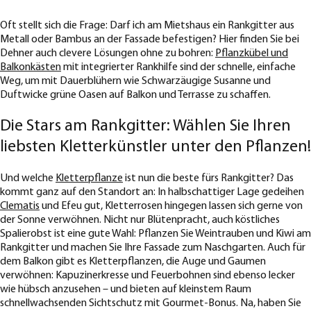
Oft stellt sich die Frage: Darf ich am Mietshaus ein Rankgitter aus
Metall oder Bambus an der Fassade befestigen? Hier finden Sie bei
Dehner auch clevere Lösungen ohne zu bohren:
Pflanzkübel und
Balkonkästen
mit integrierter Rankhilfe sind der schnelle, einfache
Weg, um mit Dauerblühern wie Schwarzäugige Susanne und
Duftwicke grüne Oasen auf Balkon und Terrasse zu schaffen.
Die Stars am Rankgitter: Wählen Sie Ihren
liebsten Kletterkünstler unter den Pflanzen!
Und welche
Kletterpflanze
ist nun die beste fürs Rankgitter? Das
kommt ganz auf den Standort an: In halbschattiger Lage gedeihen
Clematis
und Efeu gut, Kletterrosen hingegen lassen sich gerne von
der Sonne verwöhnen. Nicht nur Blütenpracht, auch köstliches
Spalierobst ist eine gute Wahl: Pflanzen Sie Weintrauben und Kiwi am
Rankgitter und machen Sie Ihre Fassade zum Naschgarten. Auch für
dem Balkon gibt es Kletterpflanzen, die Auge und Gaumen
verwöhnen: Kapuzinerkresse und Feuerbohnen sind ebenso lecker
wie hübsch anzusehen – und bieten auf kleinstem Raum
schnellwachsenden Sichtschutz mit Gourmet-Bonus. Na, haben Sie