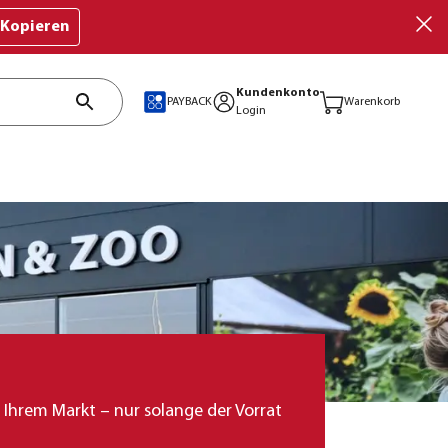
Kopieren
Kundenkonto
PAYBACK
Warenkorb
Login
s Ihrem Markt – nur solange der Vorrat