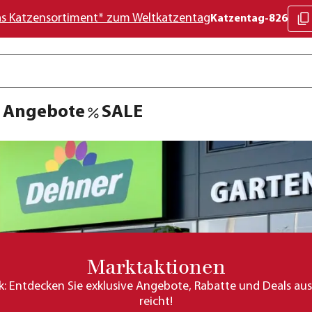
as Katzensortiment* zum Weltkatzentag
Katzentag-826
Angebote
SALE
Marktaktionen
ck: Entdecken Sie exklusive Angebote, Rabatte und Deals au
reicht!