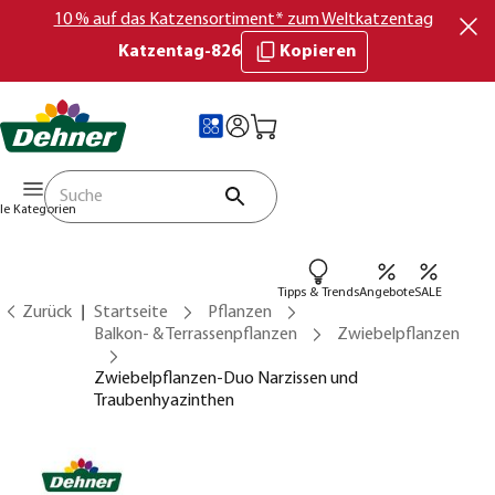
10 % auf das Katzensortiment* zum Weltkatzentag
Katzentag-826
Kopieren
lle Kategorien
Tipps & Trends
Angebote
SALE
Zurück
Startseite
Pflanzen
Balkon- & Terrassenpflanzen
Zwiebelpflanzen
Zwiebelpflanzen-Duo Narzissen und
Traubenhyazinthen