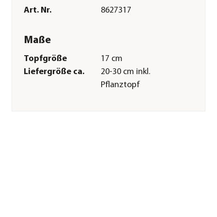
Art. Nr.
8627317
Maße
Topfgröße
17 cm
Liefergröße ca.
20-30 cm inkl.
Pflanztopf
Merkmale
Farbe
Gelb|Blau
Wuchsform
aufrecht
Besonderheiten
Mix-
Bepflanzung|Blütenschmuck
Sonstiges
Marke
Dehner
Qualität
Markenqualität
Warnhinweis
Schwach giftig