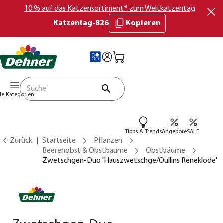
10 % auf das Katzensortiment* zum Weltkatzentag
Katzentag-826
Kopieren
lle Kategorien
Tipps & Trends
Angebote
SALE
Zurück
Startseite
Pflanzen
Beerenobst & Obstbäume
Obstbäume
Zwetschgen-Duo 'Hauszwetschge/Oullins Reneklode'