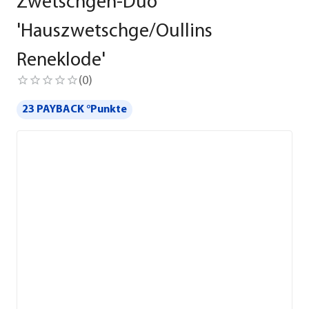
Zwetschgen-Duo
'Hauszwetschge/Oullins
Reneklode'
(
0
)
23 PAYBACK °Punkte