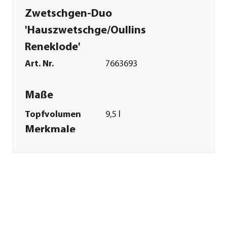
Zwetschgen-Duo
'Hauszwetschge/Oullins
Reneklode'
Art. Nr.
7663693
Maße
Topfvolumen
9,5 l
Merkmale
Farbe
Gelb
Erntezeit
August|September|Oktober
Befruchter
Selbstbefruchter
Besonderheiten
Insektenfreundlich
Pflege
Standort
sonnig|halbschattig