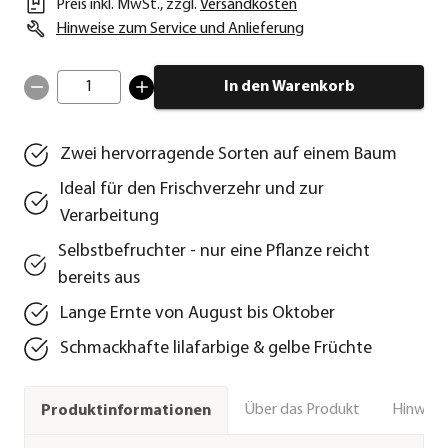
Preis inkl. MwSt.
,
zzgl.
Versandkosten
Hinweise zum Service und Anlieferung
1
In den Warenkorb
Zwei hervorragende Sorten auf einem Baum
Ideal für den Frischverzehr und zur
Verarbeitung
Selbstbefruchter - nur eine Pflanze reicht
bereits aus
Lange Ernte von August bis Oktober
Schmackhafte lilafarbige & gelbe Früchte
Über das Produkt
Hinweise
Produktinformationen